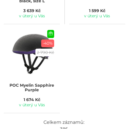
black, size L
3 639 Kč
1 599 Kč
v úterý u Vás
v úterý u Vás
-40%
2 790 Kč
POC
Myelin Sapphire
Purple
1 674 Kč
v úterý u Vás
Celkem záznamů: