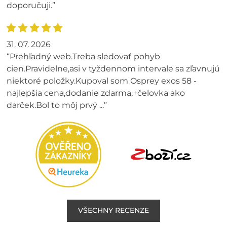
doporučuji.”
31. 07. 2026
“Prehľadný web.Treba sledovať pohyb
cien.Pravidelne,asi v tyždennom intervale sa zľavnujú
niektoré položky.Kupoval som Osprey exos 58 -
najlepšia cena,dodanie zdarma,+čelovka ako
darček.Bol to môj prvý ...”
VŠECHNY RECENZE