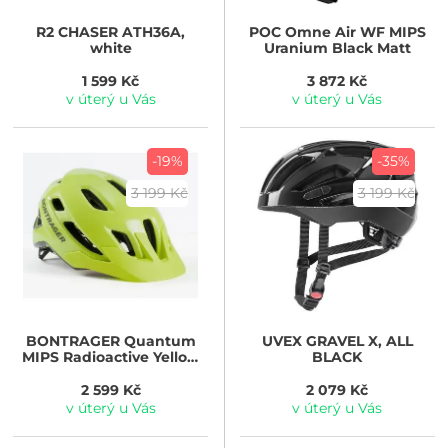
R2
CHASER ATH36A,
POC
Omne Air WF MIPS
white
Uranium Black Matt
1 599 Kč
3 872 Kč
v úterý u Vás
v úterý u Vás
-19%
-35%
3 199 Kč
3 199 Kč
BONTRAGER
Quantum
UVEX
GRAVEL X, ALL
MIPS Radioactive Yellow
BLACK
CE
2 599 Kč
2 079 Kč
v úterý u Vás
v úterý u Vás