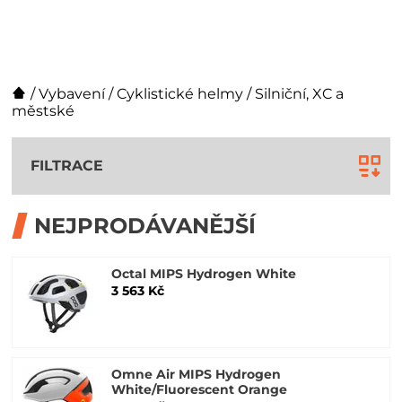
/
Vybavení
/
Cyklistické helmy
/
Silniční, XC a
městské
FILTRACE
NEJPRODÁVANĚJŠÍ
Octal MIPS Hydrogen White
3 563 Kč
Omne Air MIPS Hydrogen
White/Fluorescent Orange