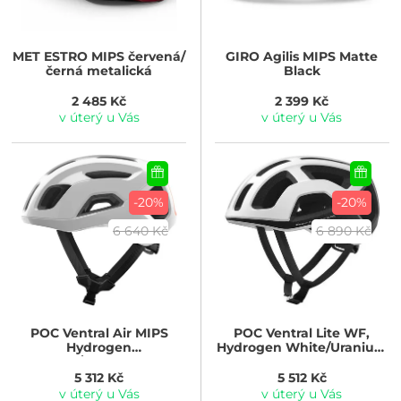
MET
ESTRO MIPS červená/
GIRO
Agilis MIPS Matte
černá metalická
Black
2 485 Kč
2 399 Kč
v úterý u Vás
v úterý u Vás
-20%
-20%
6 640 Kč
6 890 Kč
POC
Ventral Air MIPS
POC
Ventral Lite WF,
Hydrogen
Hydrogen White/Uranium
White/Fluorescent
Black Matt
Orange
5 312 Kč
5 512 Kč
v úterý u Vás
v úterý u Vás