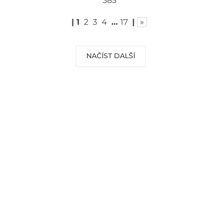
385
|
1
2
3
4
…
17
|
»
NAČÍST DALŠÍ
DOPRAVA ZDARMA
Vaše objednávky od 999 Kč v ČR a SR
Vám dopravíme ZDARMA.