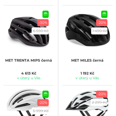
-30%
-20%
6 590 Kč
1 490 Kč
MET
TRENTA MIPS černá
MET
MILES černá
4 613 Kč
1 192 Kč
v úterý u Vás
v úterý u Vás
-20%
2 299 Kč
-20%
5 999 Kč