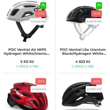
-20%
-30%
6 640 Kč
6 890 Kč
POC
Ventral Air MIPS
POC
Ventral Lite Uranium
Hydrogen White/Uranium
Black/Hydrogen White
Black Matt w. Logo
Matt
5 312 Kč
4 823 Kč
v úterý u Vás
v úterý u Vás
-30%
-20%
3 550 Kč
2 999 Kč