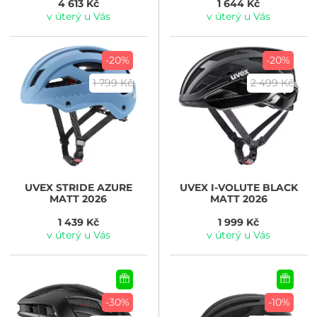
4 613 Kč
1 644 Kč
v úterý u Vás
v úterý u Vás
-20%
-20%
1 799 Kč
2 499 Kč
UVEX
STRIDE AZURE
UVEX
I-VOLUTE BLACK
MATT 2026
MATT 2026
1 439 Kč
1 999 Kč
v úterý u Vás
v úterý u Vás
-30%
-10%