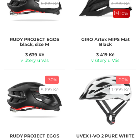
5 199 Kč
3 799 Kč
10%
RUDY PROJECT
EGOS
GIRO
Artex MIPS Mat
black, size M
Black
3 639 Kč
3 419 Kč
v úterý u Vás
v úterý u Vás
-30%
-20%
5 199 Kč
1 999 Kč
RUDY PROJECT
EGOS
UVEX
I-VO 2 PURE WHITE