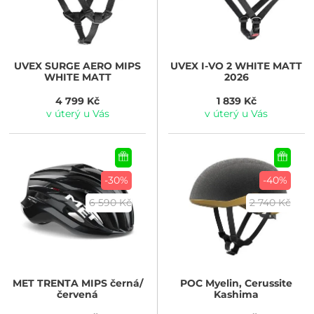
UVEX
SURGE AERO MIPS
UVEX
I-VO 2 WHITE MATT
WHITE MATT
2026
4 799 Kč
1 839 Kč
v úterý u Vás
v úterý u Vás
-30%
-40%
6 590 Kč
2 740 Kč
MET
TRENTA MIPS černá/
POC
Myelin, Cerussite
červená
Kashima