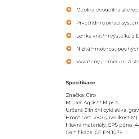
Odolná dvoudílná skořep
Prvotřídní upínací systé
Lehká vnitřní výstelka z 
Nízká hmotnost pouhých 2
Vyvážený poměr mezi str
Specifikace
:
Značka: Giro
Model: Agilis™ Mips®
Určení: Silniční cyklistika, grav
Hmotnost: 280 g (velikost M)
Hlavní materiály: EPS pěna (44
Certifikace: CE EN 1078