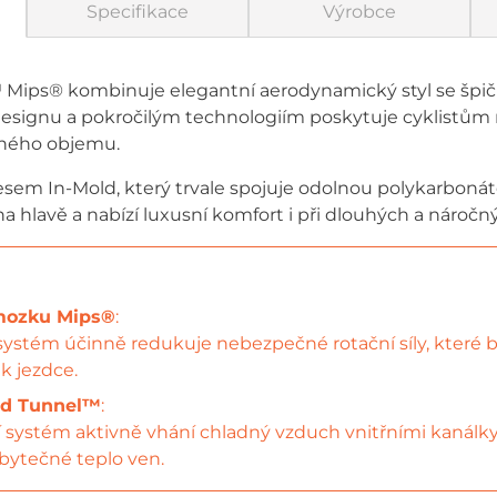
Specifikace
Výrobce
is™ Mips® kombinuje elegantní aerodynamický styl se š
designu a pokročilým technologiím poskytuje cyklistům
čného objemu.
sem In-Mold, který trvale spojuje odolnou polykarbonát
na hlavě a nabízí luxusní komfort i při dlouhých a náročn
mozku Mips®
:
ystém účinně redukuje nebezpečné rotační síly, které b
k jezdce.
nd Tunnel™
:
í systém aktivně vhání chladný vzduch vnitřními kanálk
ebytečné teplo ven.