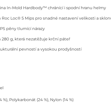
ina In-Mold Hardbody™ chránící i spodní hranu helmy
m Roc Loc® 5 Mips pro snadné nastavení velikosti a sklo
EPS pěny tlumící nárazy
80 g, která nezatěžuje krční páteř
ukturální pevností a vysokou prodyšností
el
 %), Polykarbonát (24 %), Nylon (14 %)