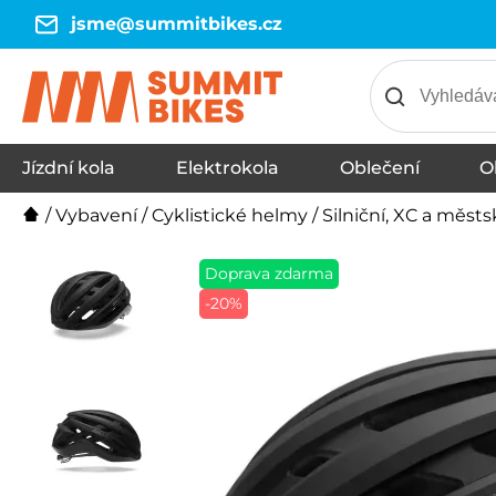
jsme@summitbikes.cz
Jízdní kola
Elektrokola
Oblečení
O
Iontové a sacharidové nápoje
Termo trika
Termo kalhoty
Vesty
Spodní prádlo
Silniční, XC a městské
Čepice
Energetické tyčinky
Kraťasy
Kalhoty
Bundy
Rukavice
Ponožky
Kšiltovky
BMX přilby
Gely, bombóny, tablety
Dresy
Downhill, freeride přilby
Dětské přilby
Doplňky
MTB, enduro přilby
Termo trik
Termo kal
Vesty
Spodní prá
Sjezdové
Lifestyle
Sušené m
Čepice
Cyklistick
Zorníky
Kraťasy
Kalhoty
Bundy
Rukavice
Ponožky
Kšiltovky
Proteinov
Proteinov
Krémy, ka
Dresy
Dětské
/
Vybavení
/
Cyklistické helmy
/
Silniční, XC a měst
Doprava zdarma
-20%