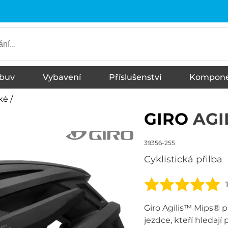
buv
Vybavení
Příslušenství
Kompone
a
hoty
dlo
aso
é / sportovní
é tyčinky
é nápoje
še, směsy
Termo trika
Termo kalhoty
Vesty
Loketní chrániče
Spalovače tuku
Chrániče páteře a hrudník
Vitamíny a minerály
Kraťasy
Kalhoty
Bundy
Rukavice
Ponožky
Kšiltovky
Kolenní chrániče
Batohy s chráničem
Aminokyseliny/BCAA
Kreatiny
Dresy
Holenní chrániče
Návleky
Dětské chrániče
ské
/
GIRO
AGI
39356-255
Cyklistická přilba
Giro Agilis™ Mips® př
jezdce, kteří hledaj