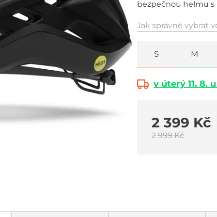
bezpečnou helmu s 
Jak správně vybrat v
S
M
v úterý 11. 8. 
2 399 Kč
2 999 Kč