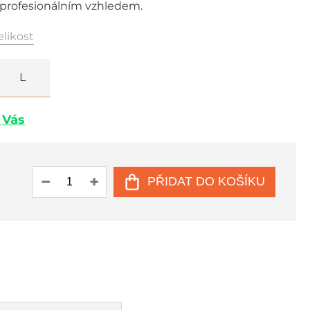
profesionálním vzhledem.
elikost
L
u Vás
PŘIDAT DO KOŠÍKU