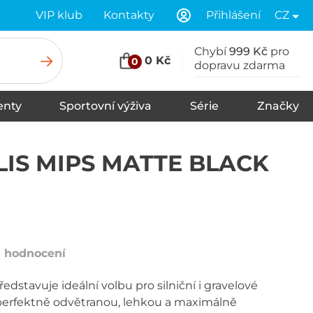
VIP klub
Kontakty
Přihlášení
CZ
Chybí
999 Kč
pro
0 Kč
0
dopravu zdarma
nty
Sportovní výživa
Série
Značky
u
Stany
Spací pytle
Karimatky
LIS MIPS MATTE BLACK
1 hodnocení
edstavuje ideální volbu pro silniční i gravelové
í perfektně odvětranou, lehkou a maximálně