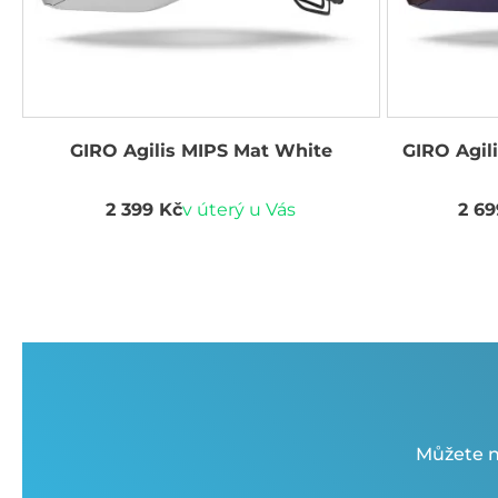
GIRO Agilis MIPS Mat White
GIRO Agil
2 399 Kč
v úterý u Vás
2 69
Můžete n