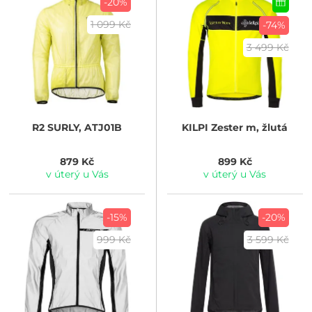
-20%
1 099 Kč
-74%
3 499 Kč
R2
SURLY, ATJ01B
KILPI
Zester m, žlutá
879 Kč
899 Kč
v úterý u Vás
v úterý u Vás
-15%
-20%
999 Kč
3 599 Kč