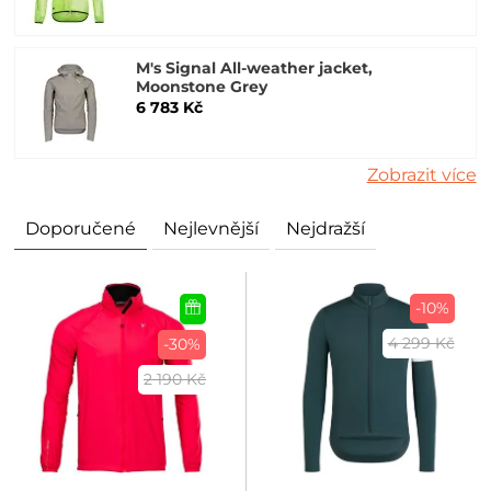
M's Signal All-weather jacket,
Moonstone Grey
6 783 Kč
Zobrazit více
Doporučené
Nejlevnější
Nejdražší
-10%
4 299 Kč
-30%
2 190 Kč