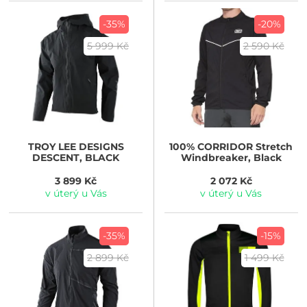
-35%
-20%
5 999 Kč
2 590 Kč
TROY LEE DESIGNS
100%
CORRIDOR Stretch
DESCENT, BLACK
Windbreaker, Black
3 899 Kč
2 072 Kč
v úterý u Vás
v úterý u Vás
-35%
-15%
2 899 Kč
1 499 Kč