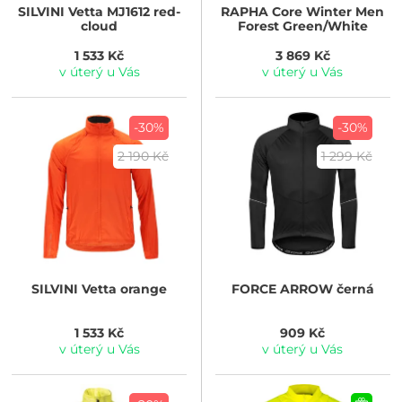
SILVINI
Vetta MJ1612 red-
RAPHA
Core Winter Men
cloud
Forest Green/White
1 533 Kč
3 869 Kč
v úterý u Vás
v úterý u Vás
-30%
-30%
2 190 Kč
1 299 Kč
SILVINI
Vetta orange
FORCE
ARROW černá
1 533 Kč
909 Kč
v úterý u Vás
v úterý u Vás