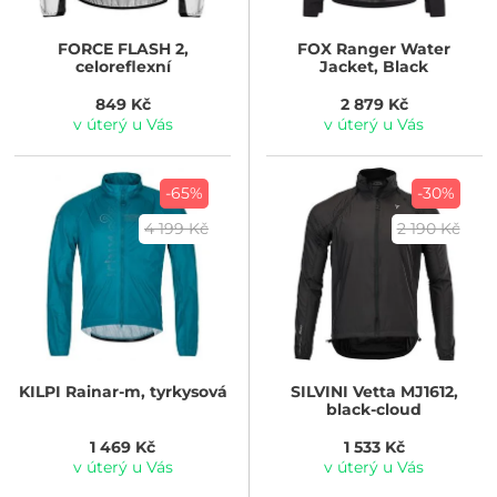
FORCE
FLASH 2,
FOX
Ranger Water
celoreflexní
Jacket, Black
849 Kč
2 879 Kč
v úterý u Vás
v úterý u Vás
-65%
-30%
4 199 Kč
2 190 Kč
KILPI
Rainar-m, tyrkysová
SILVINI
Vetta MJ1612,
black-cloud
1 469 Kč
1 533 Kč
v úterý u Vás
v úterý u Vás