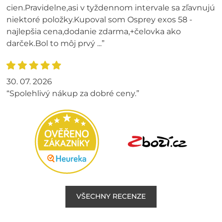
cien.Pravidelne,asi v tyždennom intervale sa zľavnujú
niektoré položky.Kupoval som Osprey exos 58 -
najlepšia cena,dodanie zdarma,+čelovka ako
darček.Bol to môj prvý ...”
30. 07. 2026
“Spolehlivý nákup za dobré ceny.”
VŠECHNY RECENZE