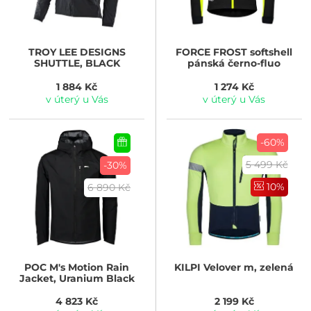
TROY LEE DESIGNS
FORCE
FROST softshell
SHUTTLE, BLACK
pánská černo-fluo
1 884 Kč
1 274 Kč
v úterý u Vás
v úterý u Vás
-60%
5 499 Kč
-30%
10%
6 890 Kč
POC
M's Motion Rain
KILPI
Velover m, zelená
Jacket, Uranium Black
4 823 Kč
2 199 Kč