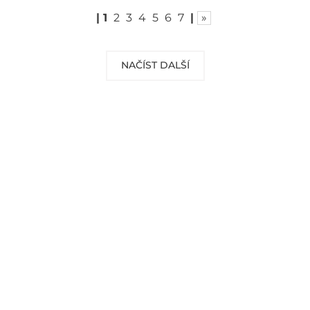
|
1
2
3
4
5
6
7
|
»
NAČÍST DALŠÍ
DOPRAVA ZDARMA
Vaše objednávky od 999 Kč v ČR a SR
Vám dopravíme ZDARMA.