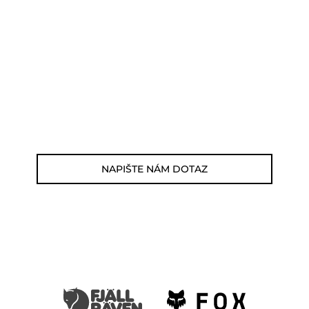
POTŘEBUJETE PORADIT?
Můžete nám zavolat, napsat email nebo
nám napsat dotaz viz odkaz níže.
Zákaznická linka: 564 565 000 (Po-Pá 9-
17h)
E-mail: jsme@summitbikes.cz
NAPIŠTE NÁM DOTAZ