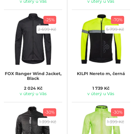
v úterý u Vás
v úterý u Vás
-25%
-70%
2 699 Kč
5 799 Kč
FOX
Ranger Wind Jacket,
KILPI
Nereto m, černá
Black
2 024 Kč
1 739 Kč
v úterý u Vás
v úterý u Vás
-30%
-30%
1 399 Kč
1 399 Kč