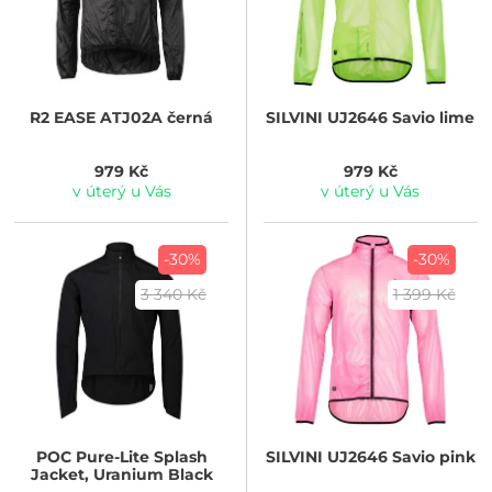
R2
EASE ATJ02A černá
SILVINI
UJ2646 Savio lime
979 Kč
979 Kč
v úterý u Vás
v úterý u Vás
-30%
-30%
3 340 Kč
1 399 Kč
POC
Pure-Lite Splash
SILVINI
UJ2646 Savio pink
Jacket, Uranium Black