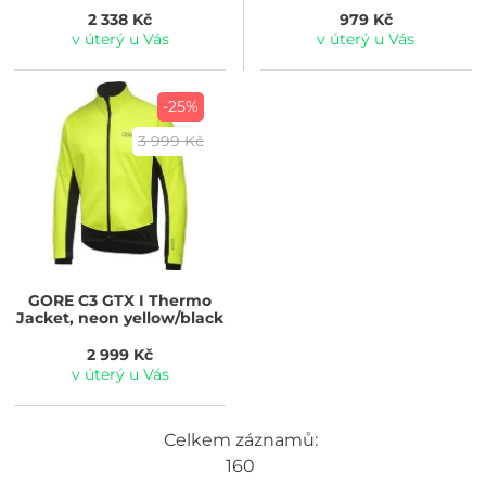
2 338 Kč
979 Kč
v úterý u Vás
v úterý u Vás
-25%
3 999 Kč
GORE
C3 GTX I Thermo
Jacket, neon yellow/black
2 999 Kč
v úterý u Vás
Celkem záznamů:
160