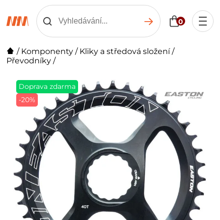
0
/
Komponenty
/
Kliky a středová složení
/
Převodníky
/
Doprava zdarma
-20%