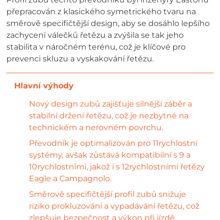
přepracován z klasického symetrického tvaru na
směrově specifičtější design, aby se dosáhlo lepšího
zachycení válečků řetězu a zvýšila se tak jeho
stabilita v náročném terénu, což je klíčové pro
prevenci skluzu a vyskakování řetězu.
Nový design zubů zajišťuje silnější záběr a
stabilní držení řetězu, což je nezbytné na
technickém a nerovném povrchu.
Převodník je optimalizován pro 11rychlostní
systémy, avšak zůstává kompatibilní s 9 a
10rychlostními, jakož i s 12rychlostními řetězy
Eagle a Campagnolo.
Směrově specifičtější profil zubů snižuje
riziko prokluzování a vypadávání řetězu, což
zlepšuje bezpečnost a výkon při jízdě.