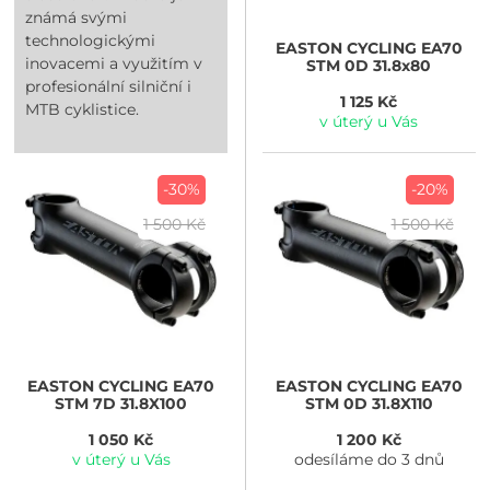
známá svými
technologickými
EASTON CYCLING
EA70
inovacemi a využitím v
STM 0D 31.8x80
profesionální silniční i
1 125 Kč
MTB cyklistice.
v úterý u Vás
-30%
-20%
1 500 Kč
1 500 Kč
EASTON CYCLING
EA70
EASTON CYCLING
EA70
STM 7D 31.8X100
STM 0D 31.8X110
1 050 Kč
1 200 Kč
v úterý u Vás
odesíláme do 3 dnů