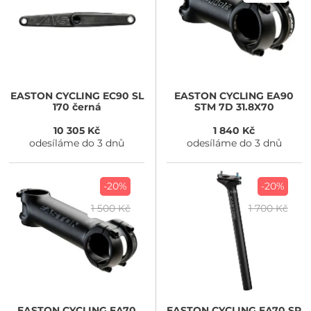
EASTON CYCLING
EC90 SL
EASTON CYCLING
EA90
170 černá
STM 7D 31.8X70
10 305 Kč
1 840 Kč
odesíláme do 3 dnů
odesíláme do 3 dnů
-20%
-20%
1 500 Kč
1 700 Kč
EASTON CYCLING
EA70
EASTON CYCLING
EA70 SP