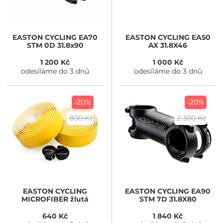
EASTON CYCLING
EA70
EASTON CYCLING
EA50
STM 0D 31.8x90
AX 31.8X46
1 200 Kč
1 000 Kč
odesíláme do 3 dnů
odesíláme do 3 dnů
-20%
-20%
800 Kč
2 300 Kč
EASTON CYCLING
EASTON CYCLING
EA90
MICROFIBER žlutá
STM 7D 31.8X80
640 Kč
1 840 Kč