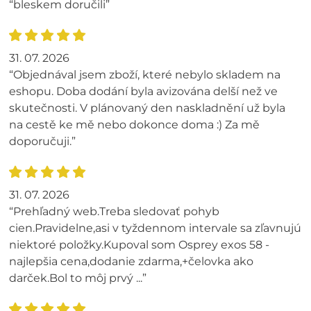
“bleskem doručili”
31. 07. 2026
“Objednával jsem zboží, které nebylo skladem na
eshopu. Doba dodání byla avizována delší než ve
skutečnosti. V plánovaný den naskladnění už byla
na cestě ke mě nebo dokonce doma :) Za mě
doporučuji.”
31. 07. 2026
“Prehľadný web.Treba sledovať pohyb
cien.Pravidelne,asi v tyždennom intervale sa zľavnujú
niektoré položky.Kupoval som Osprey exos 58 -
najlepšia cena,dodanie zdarma,+čelovka ako
darček.Bol to môj prvý ...”