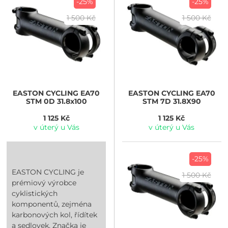
-25%
-25%
1 500 Kč
1 500 Kč
EASTON CYCLING
EA70
EASTON CYCLING
EA70
STM 0D 31.8x100
STM 7D 31.8X90
1 125 Kč
1 125 Kč
v úterý u Vás
v úterý u Vás
-25%
EASTON CYCLING je
1 500 Kč
prémiový výrobce
cyklistických
komponentů, zejména
karbonových kol, řídítek
a sedlovek. Značka je