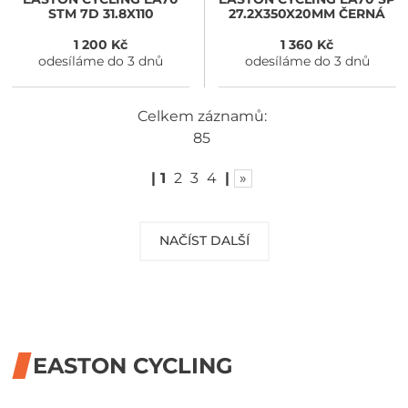
STM 7D 31.8X110
27.2X350X20MM ČERNÁ
1 200 Kč
1 360 Kč
odesíláme do 3 dnů
odesíláme do 3 dnů
Celkem záznamů:
85
|
1
2
3
4
|
»
NAČÍST DALŠÍ
EASTON CYCLING