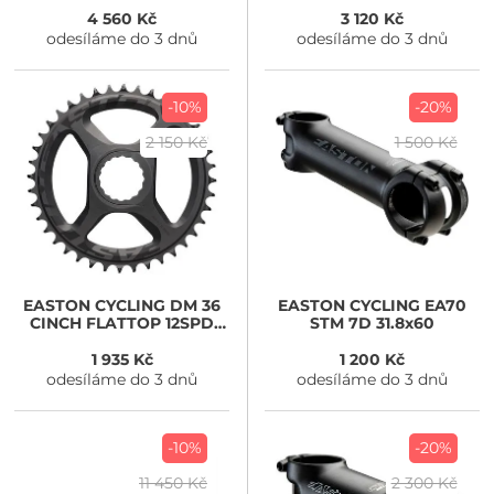
4 560 Kč
3 120 Kč
odesíláme do 3 dnů
odesíláme do 3 dnů
-10%
-20%
2 150 Kč
1 500 Kč
EASTON CYCLING
DM 36
EASTON CYCLING
EA70
CINCH FLATTOP 12SPD
STM 7D 31.8x60
černá
1 935 Kč
1 200 Kč
odesíláme do 3 dnů
odesíláme do 3 dnů
-10%
-20%
11 450 Kč
2 300 Kč