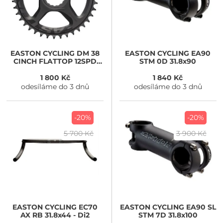
EASTON CYCLING
DM 38
EASTON CYCLING
EA90
CINCH FLATTOP 12SPD
STM 0D 31.8x90
černá
1 800 Kč
1 840 Kč
odesíláme do 3 dnů
odesíláme do 3 dnů
-20%
-20%
5 700 Kč
3 900 Kč
EASTON CYCLING
EC70
EASTON CYCLING
EA90 SL
AX RB 31.8x44 - Di2
STM 7D 31.8x100