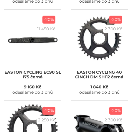
odesíláme do 3 dnů
odesíláme do 3 dnů
-20%
-20%
11 450 Kč
2 300 Kč
EASTON CYCLING
EC90 SL
EASTON CYCLING
40
175 černá
CINCH DM SHI12 černá
9 160 Kč
1 840 Kč
odesíláme do 3 dnů
odesíláme do 3 dnů
-20%
-20%
2 250 Kč
2 300 Kč