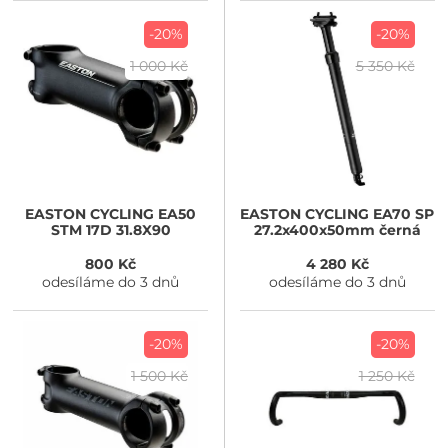
-20%
-20%
1 000 Kč
5 350 Kč
EASTON CYCLING
EA50
EASTON CYCLING
EA70 SP
STM 17D 31.8X90
27.2x400x50mm černá
800 Kč
4 280 Kč
odesíláme do 3 dnů
odesíláme do 3 dnů
-20%
-20%
1 500 Kč
1 250 Kč