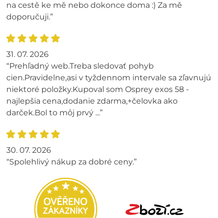
na cestě ke mě nebo dokonce doma :) Za mě
doporučuji.”
31. 07. 2026
“Prehľadný web.Treba sledovať pohyb
cien.Pravidelne,asi v tyždennom intervale sa zľavnujú
niektoré položky.Kupoval som Osprey exos 58 -
najlepšia cena,dodanie zdarma,+čelovka ako
darček.Bol to môj prvý ...”
30. 07. 2026
“Spolehlivý nákup za dobré ceny.”