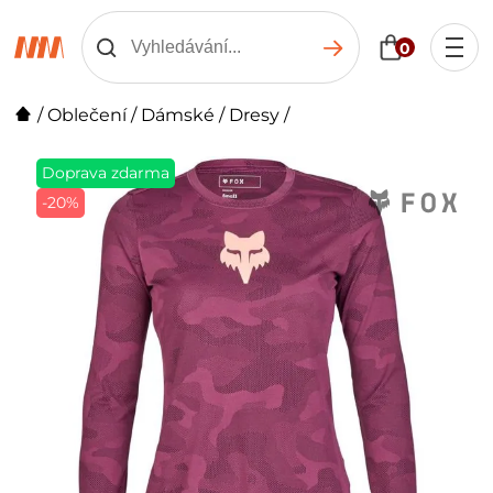
0
/
Oblečení
/
Dámské
/
Dresy
/
Doprava zdarma
-20%