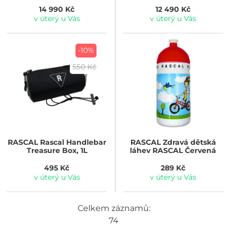
14 990 Kč
12 490 Kč
v úterý u Vás
v úterý u Vás
-10%
550 Kč
RASCAL
Rascal Handlebar
RASCAL
Zdravá dětská
Treasure Box, 1L
láhev RASCAL Červená
495 Kč
289 Kč
v úterý u Vás
v úterý u Vás
Celkem záznamů:
74