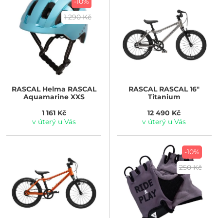
-10%
1 290 Kč
RASCAL
Helma RASCAL
RASCAL
RASCAL 16"
Aquamarine XXS
Titanium
1 161 Kč
12 490 Kč
v úterý u Vás
v úterý u Vás
-10%
250 Kč