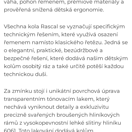
váha, pohon řemenem, prémiové materiály a
prověřená snížená dětská ergonomie.
Všechna kola Rascal se vyznačují specifickým
technickým řešením, které využívá osazení
řemenem namísto klasického řetězu. Jedná se
o elegantní, praktické, bezúdržbové a
bezpečné řešení, které dodává našim dětským
kolům osobitý ráz a také určitě potěší každou
technickou duši.
Za zmínku stojí i unikátní povrchová úprava
transparentním tónovacím lakem, který
nechává vyniknout detaily a exkluzivitu
precizně svařených broušených hliníkových
rámů z vysokopevnostní lehké slitiny hliníku
6061. Toto lakování dodává kolům