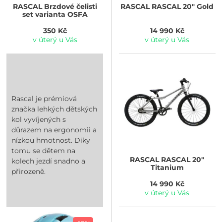
RASCAL
Brzdové čelisti
RASCAL
RASCAL 20" Gold
set varianta OSFA
350 Kč
14 990 Kč
v úterý u Vás
v úterý u Vás
Rascal je prémiová
značka lehkých dětských
kol vyvíjených s
důrazem na ergonomii a
nízkou hmotnost. Díky
tomu se dětem na
RASCAL
RASCAL 20"
kolech jezdí snadno a
Titanium
přirozeně.
14 990 Kč
v úterý u Vás