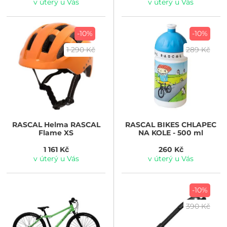
v úterý u Vás
v úterý u Vás
-10%
-10%
1 290 Kč
289 Kč
RASCAL
Helma RASCAL
RASCAL
BIKES CHLAPEC
Flame XS
NA KOLE - 500 ml
1 161 Kč
260 Kč
v úterý u Vás
v úterý u Vás
-10%
390 Kč