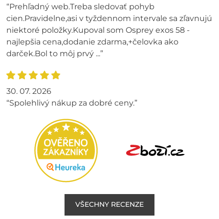
“Prehľadný web.Treba sledovať pohyb
cien.Pravidelne,asi v tyždennom intervale sa zľavnujú
niektoré položky.Kupoval som Osprey exos 58 -
najlepšia cena,dodanie zdarma,+čelovka ako
darček.Bol to môj prvý ...”
30. 07. 2026
“Spolehlivý nákup za dobré ceny.”
VŠECHNY RECENZE