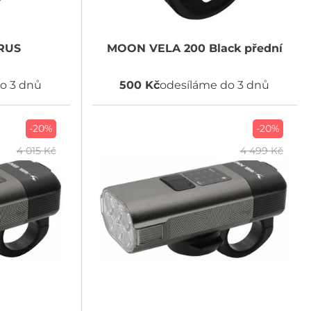
RUS
MOON
VELA 200 Black přední
o 3 dnů
500 Kč
odesíláme do 3 dnů
-20%
-20%
4 015 Kč
4 499 Kč