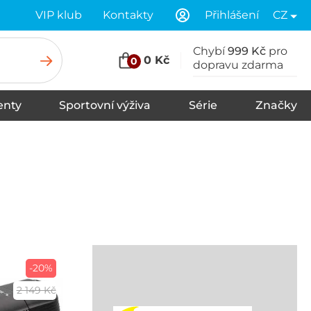
VIP klub
Kontakty
Přihlášení
CZ
Chybí
999 Kč
pro
0 Kč
0
dopravu zdarma
nty
Sportovní výživa
Série
Značky
u
Stany
Spací pytle
Karimatky
-20%
2 149 Kč