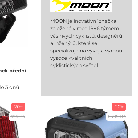
MOON je inovativní značka
založená v roce 1996 týmem
vášnivých cyklistů, designérů
a inženýrů, která se
specializuje na vývoj a výrobu
vysoce kvalitních
cyklistických světel.
ck přední
do 3 dnů
-20%
-20%
625 Kč
1 499 Kč