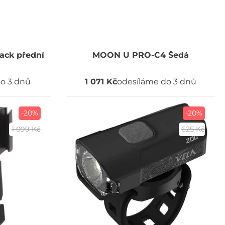
ack přední
MOON
U PRO-C4 Šedá
o 3 dnů
1 071 Kč
odesíláme do 3 dnů
-20%
-20%
1 099 Kč
625 Kč