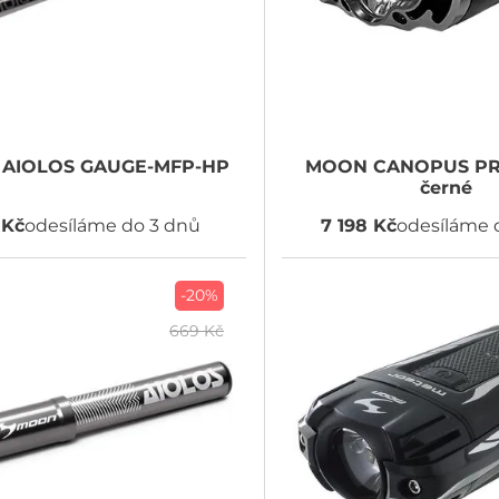
AIOLOS GAUGE-MFP-HP
MOON
CANOPUS PRO
černé
 Kč
odesíláme do 3 dnů
7 198 Kč
odesíláme 
-20%
669 Kč