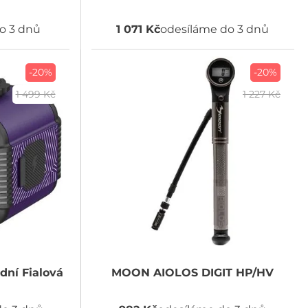
o 3 dnů
1 071 Kč
odesíláme do 3 dnů
-20%
-20%
1 499 Kč
1 227 Kč
dní Fialová
MOON
AIOLOS DIGIT HP/HV