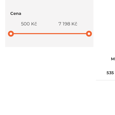
Cena
500 Kč
7 198 Kč
M
535