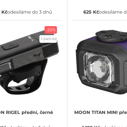
1 Kč
odesíláme do 3 dnů
625 Kč
odesíláme d
-20%
1 249 Kč
ON
RIGEL přední, černé
MOON
TITAN MINI pře