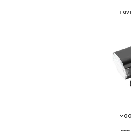
1 07
MO