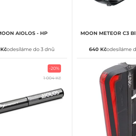
MOON
AIOLOS - HP
MOON
METEOR C3 Bl
 Kč
odesíláme do 3 dnů
640 Kč
odesíláme d
-20%
1 004 Kč