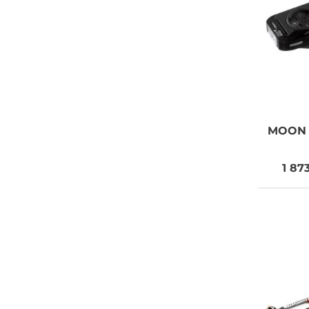
MOON
1 87