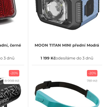
dní, černé
MOON
TITAN MINI přední Modrá
o 3 dnů
1 199 Kč
odesíláme do 3 dnů
-20%
-20%
8 998 Kč
781 Kč