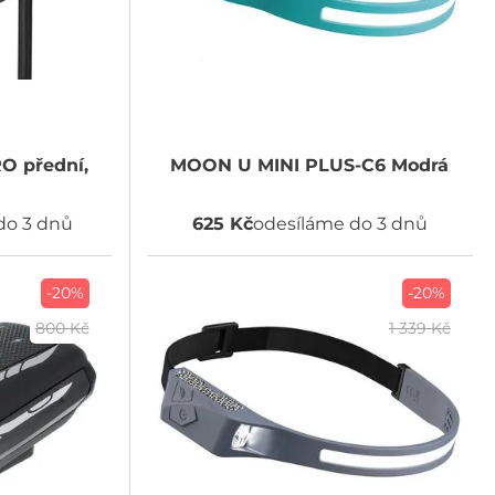
 přední,
MOON
U MINI PLUS-C6 Modrá
do 3 dnů
625 Kč
odesíláme do 3 dnů
-20%
-20%
800 Kč
1 339 Kč