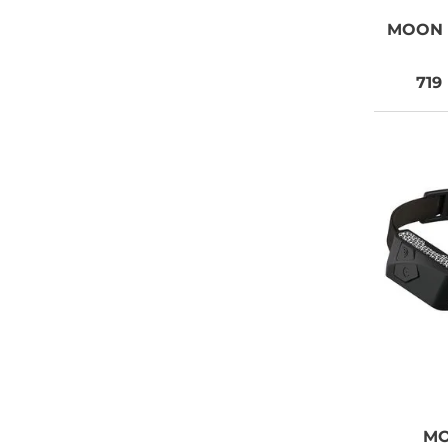
MOON
719
M