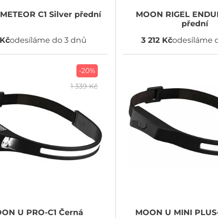
METEOR C1 Silver přední
MOON
RIGEL ENDU
přední
 Kč
odesíláme do 3 dnů
3 212 Kč
odesíláme 
-20%
1 339 Kč
OON
U PRO-C1 Černá
MOON
U MINI PLUS-