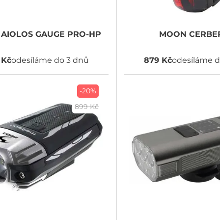
AIOLOS GAUGE PRO-HP
MOON
CERBE
 Kč
odesíláme do 3 dnů
879 Kč
odesíláme d
-20%
899 Kč