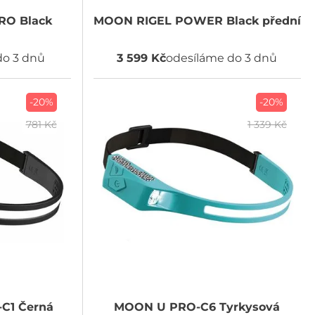
RO Black
MOON
RIGEL POWER Black přední
do 3 dnů
3 599 Kč
odesíláme do 3 dnů
-20%
-20%
781 Kč
1 339 Kč
C1 Černá
MOON
U PRO-C6 Tyrkysová