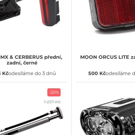
MX & CERBERUS přední,
MOON
ORCUS LITE za
zadní, černé
3 Kč
odesíláme do 3 dnů
500 Kč
odesíláme d
-20%
1 227 Kč