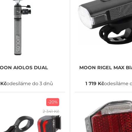
OON
AIOLOS DUAL
MOON
RIGEL MAX Bla
 Kč
odesíláme do 3 dnů
1 719 Kč
odesíláme 
-20%
2 341 Kč