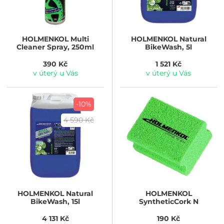
HOLMENKOL
Multi
HOLMENKOL
Natural
Cleaner Spray, 250ml
BikeWash, 5l
390 Kč
1 521 Kč
v úterý u Vás
v úterý u Vás
-10%
4 590 Kč
HOLMENKOL
Natural
HOLMENKOL
BikeWash, 15l
SyntheticCork N
4 131 Kč
190 Kč