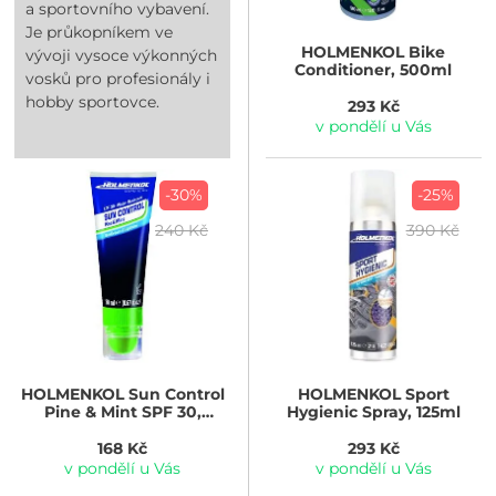
a sportovního vybavení.
Je průkopníkem ve
HOLMENKOL
Bike
vývoji vysoce výkonných
Conditioner, 500ml
vosků pro profesionály i
hobby sportovce.
293 Kč
v pondělí u Vás
-30%
-25%
240 Kč
390 Kč
HOLMENKOL
Sun Control
HOLMENKOL
Sport
Pine & Mint SPF 30,
Hygienic Spray, 125ml
UVA/UVB, 20ml
168 Kč
293 Kč
v pondělí u Vás
v pondělí u Vás