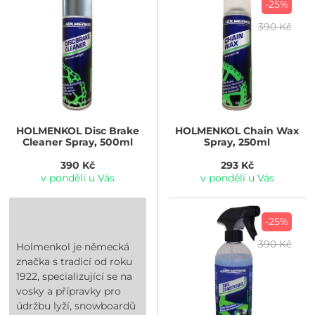
-25%
390 Kč
HOLMENKOL
Disc Brake
HOLMENKOL
Chain Wax
Cleaner Spray, 500ml
Spray, 250ml
390 Kč
293 Kč
v pondělí u Vás
v pondělí u Vás
-25%
390 Kč
Holmenkol je německá
značka s tradicí od roku
1922, specializující se na
vosky a přípravky pro
údržbu lyží, snowboardů