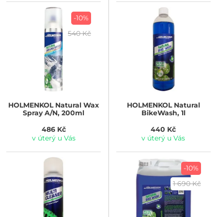
-10%
540 Kč
HOLMENKOL
Natural Wax
HOLMENKOL
Natural
Spray A/N, 200ml
BikeWash, 1l
486 Kč
440 Kč
v úterý u Vás
v úterý u Vás
-10%
1 690 Kč