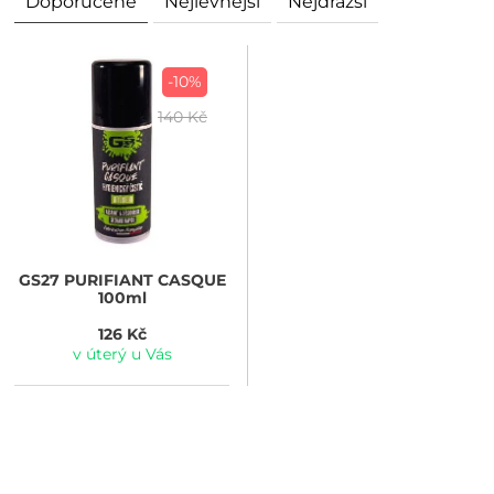
Doporučené
Nejlevnější
Nejdražší
-10%
140 Kč
GS27
PURIFIANT CASQUE
100ml
126 Kč
v úterý u Vás