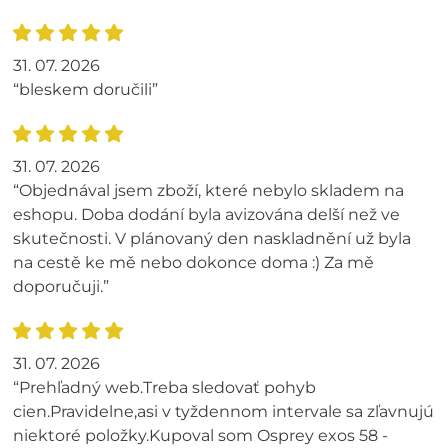
31. 07. 2026
“bleskem doručili”
31. 07. 2026
“Objednával jsem zboží, které nebylo skladem na
eshopu. Doba dodání byla avizována delší než ve
skutečnosti. V plánovaný den naskladnění už byla
na cestě ke mě nebo dokonce doma :) Za mě
doporučuji.”
31. 07. 2026
“Prehľadný web.Treba sledovať pohyb
cien.Pravidelne,asi v tyždennom intervale sa zľavnujú
niektoré položky.Kupoval som Osprey exos 58 -