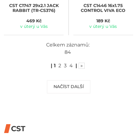
CST
C1747 29x2.1 JACK
CST
C1446 16x1.75
RABBIT (TR-CS376)
CONTROL VIVA ECO
469 Kč
189 Kč
v úterý u Vás
v úterý u Vás
Celkem záznamů:
84
|
1
2
3
4
|
»
NAČÍST DALŠÍ
CST