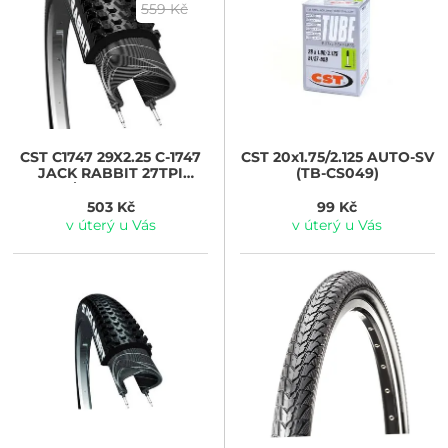
559 Kč
CST
C1747 29X2.25 C-1747
CST
20x1.75/2.125 AUTO-SV
JACK RABBIT 27TPI
(TB-CS049)
WIRE/DRUT PREMIUM
503 Kč
99 Kč
v úterý u Vás
v úterý u Vás