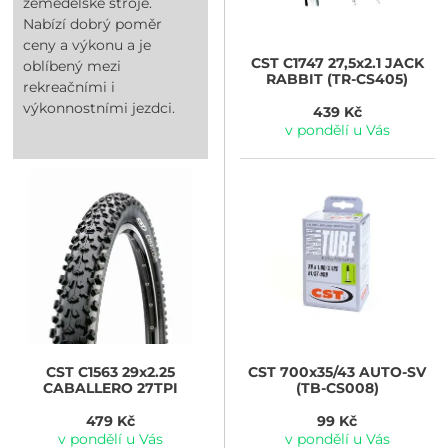
zemědělské stroje.
Nabízí dobrý poměr
ceny a výkonu a je
CST
C1747 27,5x2.1 JACK
oblíbený mezi
RABBIT (TR-CS405)
rekreačními i
výkonnostními jezdci.
439 Kč
v pondělí u Vás
CST
C1563 29x2.25
CST
700x35/43 AUTO-SV
CABALLERO 27TPI
(TB-CS008)
479 Kč
99 Kč
v pondělí u Vás
v pondělí u Vás