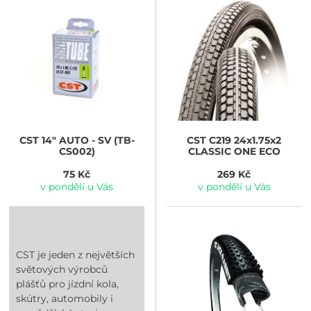
CST
14" AUTO - SV (TB-
CST
C219 24x1.75x2
CS002)
CLASSIC ONE ECO
75 Kč
269 Kč
v pondělí u Vás
v pondělí u Vás
CST je jeden z největších
světových výrobců
plášťů pro jízdní kola,
skútry, automobily i