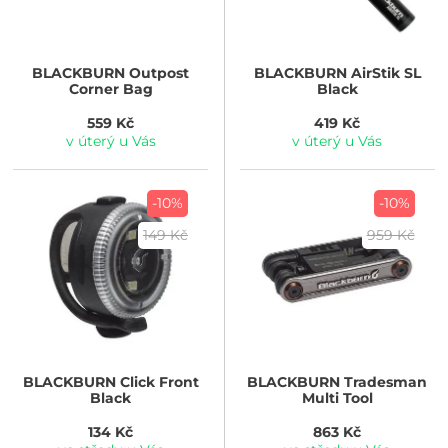
BLACKBURN
Outpost
BLACKBURN
AirStik SL
Corner Bag
Black
559 Kč
419 Kč
v úterý u Vás
v úterý u Vás
-10%
-10%
149 Kč
959 Kč
BLACKBURN
Click Front
BLACKBURN
Tradesman
Black
Multi Tool
134 Kč
863 Kč