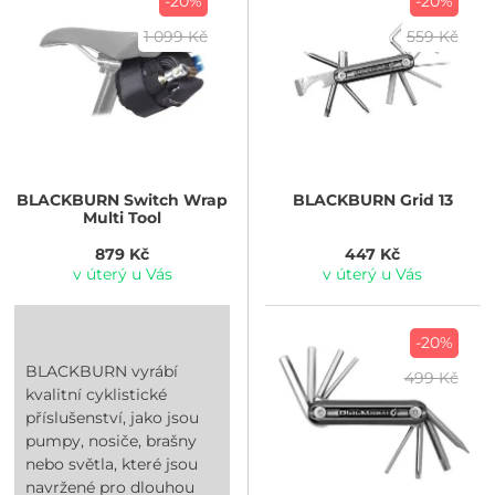
-20%
-20%
1 099 Kč
559 Kč
BLACKBURN
Switch Wrap
BLACKBURN
Grid 13
Multi Tool
879 Kč
447 Kč
v úterý u Vás
v úterý u Vás
-20%
BLACKBURN vyrábí
499 Kč
kvalitní cyklistické
příslušenství, jako jsou
pumpy, nosiče, brašny
nebo světla, které jsou
navržené pro dlouhou