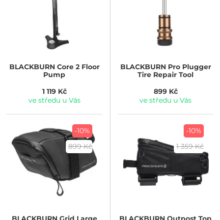
BLACKBURN
Core 2 Floor
BLACKBURN
Pro Plugger
Pump
Tire Repair Tool
1 119 Kč
899 Kč
ve středu u Vás
ve středu u Vás
-10%
-10%
899 Kč
1 359 Kč
BLACKBURN
Grid Large
BLACKBURN
Outpost Top