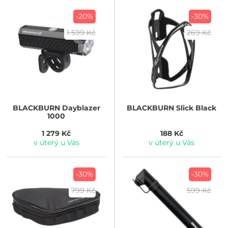
-20%
-30%
1 599 Kč
269 Kč
BLACKBURN
Dayblazer
BLACKBURN
Slick Black
1000
1 279 Kč
188 Kč
v úterý u Vás
v úterý u Vás
-30%
-30%
799 Kč
599 Kč