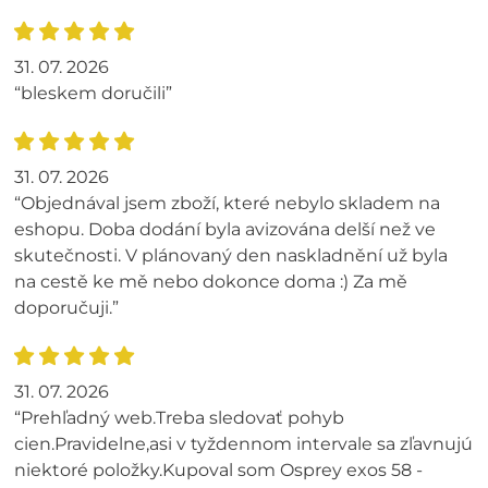
31. 07. 2026
“bleskem doručili”
31. 07. 2026
“Objednával jsem zboží, které nebylo skladem na
eshopu. Doba dodání byla avizována delší než ve
skutečnosti. V plánovaný den naskladnění už byla
na cestě ke mě nebo dokonce doma :) Za mě
doporučuji.”
31. 07. 2026
“Prehľadný web.Treba sledovať pohyb
cien.Pravidelne,asi v tyždennom intervale sa zľavnujú
niektoré položky.Kupoval som Osprey exos 58 -