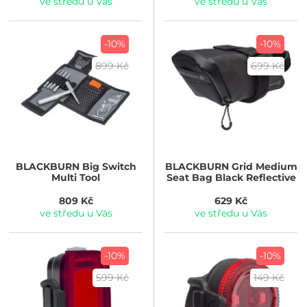
ve středu u Vás
ve středu u Vás
-10%
-10%
899 Kč
699 Kč
BLACKBURN
Big Switch
BLACKBURN
Grid Medium
Multi Tool
Seat Bag Black Reflective
809 Kč
629 Kč
ve středu u Vás
ve středu u Vás
-10%
-10%
599 Kč
149 Kč