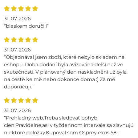
31. 07. 2026
“bleskem doručili”
31. 07. 2026
“Objednával jsem zboží, které nebylo skladem na
eshopu. Doba dodání byla avizována delší než ve
skutečnosti. V plánovaný den naskladnění už byla
na cestě ke mě nebo dokonce doma :) Za mě
doporučuji.”
31. 07. 2026
“Prehľadný web.Treba sledovať pohyb
cien.Pravidelne,asi v tyždennom intervale sa zľavnujú
niektoré položky.Kupoval som Osprey exos 58 -