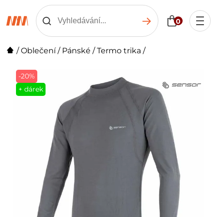
0
/
Oblečení
/
Pánské
/
Termo trika
/
-20%
+ dárek