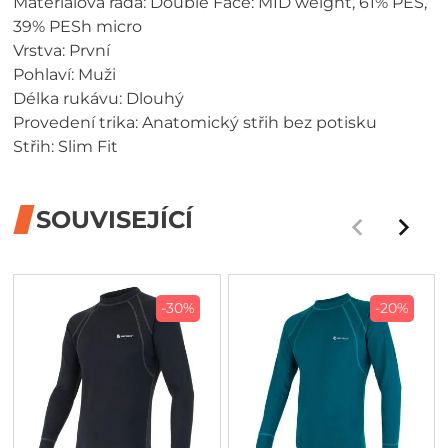
Materiálová řada: Double Face: MID weight, 61% PES,
39% PESh micro
Vrstva: První
Pohlaví: Muži
Délka rukávu: Dlouhý
Provedení trika: Anatomický střih bez potisku
Střih: Slim Fit
SOUVISEJÍCÍ
-30%
-20%