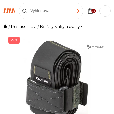
0
/
Příslušenství
/
Brašny, vaky a obaly
/
-20%