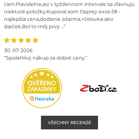
cien.Pravidelne,asi v tyždennom intervale sa zľavnujú
niektoré položky.Kupoval som Osprey exos 58 -
najlepšia cena,dodanie zdarma,+čelovka ako
darček.Bol to môj prvý ...”
30. 07. 2026
“Spolehlivý nákup za dobré ceny.”
VŠECHNY RECENZE