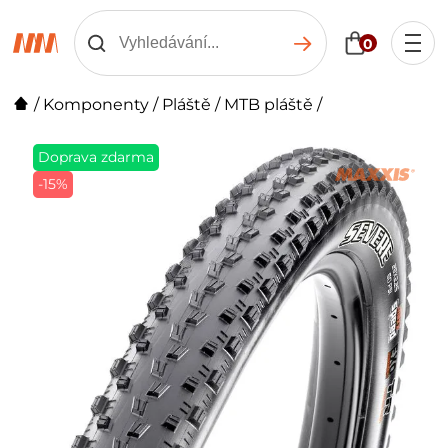
0
/
Komponenty
/
Pláště
/
MTB pláště
/
Doprava zdarma
-15%