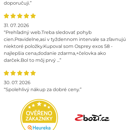
doporučuji.”
31. 07. 2026
“Prehľadný web.Treba sledovať pohyb
cien.Pravidelne,asi v tyždennom intervale sa zľavnujú
niektoré položky.Kupoval som Osprey exos 58 -
najlepšia cena,dodanie zdarma,+čelovka ako
darček.Bol to môj prvý ...”
30. 07. 2026
“Spolehlivý nákup za dobré ceny.”