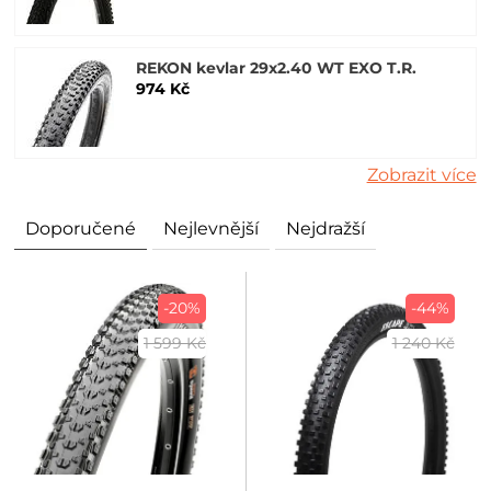
REKON kevlar 29x2.40 WT EXO T.R.
974 Kč
Zobrazit více
Doporučené
Nejlevnější
Nejdražší
-20%
-44%
1 599 Kč
1 240 Kč