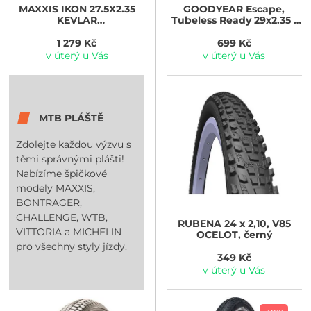
MAXXIS
IKON 27.5X2.35
GOODYEAR
Escape,
KEVLAR
Tubeless Ready 29x2.35 /
MAXXSPEED/EXO/TR
60-622, Black
1 279 Kč
699 Kč
v úterý u Vás
v úterý u Vás
MTB PLÁŠTĚ
Zdolejte každou výzvu s
těmi správnými plášti!
Nabízíme špičkové
modely MAXXIS,
BONTRAGER,
CHALLENGE, WTB,
RUBENA
24 x 2,10, V85
VITTORIA a MICHELIN
OCELOT, černý
pro všechny styly jízdy.
349 Kč
v úterý u Vás