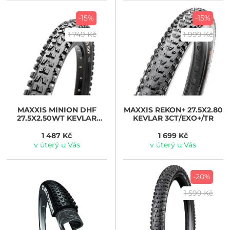
-15%
-15%
1 749 Kč
1 999 Kč
MAXXIS
MINION DHF
MAXXIS
REKON+ 27.5X2.80
27.5X2.50WT KEVLAR
KEVLAR 3CT/EXO+/TR
3CG/EXO+/TR
1 487 Kč
1 699 Kč
v úterý u Vás
v úterý u Vás
-20%
1 599 Kč