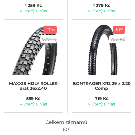
1 259 Kč
1 279 Kč
v úterý u Vás
v úterý u Vás
-20%
-10%
699 Kč
799 Kč
MAXXIS
HOLY ROLLER
BONTRAGER
XR2 29 x 2.20
drát 26x2.40
Comp
559 Kč
719 Kč
v úterý u Vás
v úterý u Vás
Celkem záznamů:
601