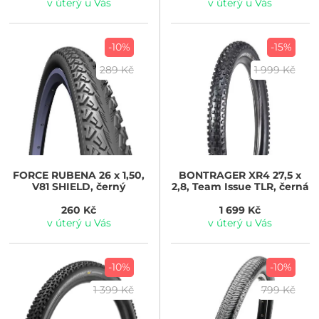
v úterý u Vás
v úterý u Vás
-10%
-15%
289 Kč
1 999 Kč
FORCE
RUBENA 26 x 1,50,
BONTRAGER
XR4 27,5 x
V81 SHIELD, černý
2,8, Team Issue TLR, černá
260 Kč
1 699 Kč
v úterý u Vás
v úterý u Vás
-10%
-10%
1 399 Kč
799 Kč