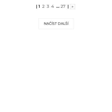
|
1
2
3
4
…
27
|
»
NAČÍST DALŠÍ
DOPRAVA ZDARMA
Vaše objednávky od 999 Kč v ČR a SR
Vám dopravíme ZDARMA.