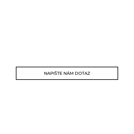
POTŘEBUJETE PORADIT?
Můžete nám zavolat, napsat email nebo
nám napsat dotaz viz odkaz níže.
Zákaznická linka: 564 565 000 (Po-Pá 9-
17h)
E-mail: jsme@summitbikes.cz
NAPIŠTE NÁM DOTAZ