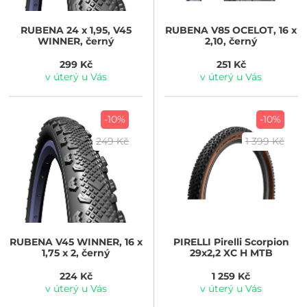
RUBENA
24 x 1,95, V45
RUBENA
V85 OCELOT, 16 x
WINNER, černý
2,10, černý
299 Kč
251 Kč
v úterý u Vás
v úterý u Vás
-10%
-10%
249 Kč
1 399 Kč
RUBENA
V45 WINNER, 16 x
PIRELLI
Pirelli Scorpion
1,75 x 2, černý
29x2,2 XC H MTB
224 Kč
1 259 Kč
v úterý u Vás
v úterý u Vás