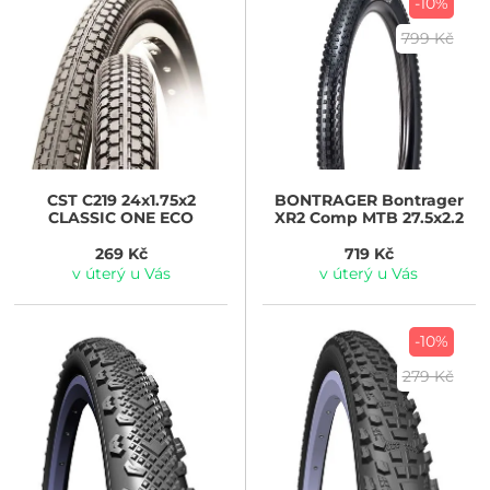
-10%
799 Kč
CST
C219 24x1.75x2
BONTRAGER
Bontrager
CLASSIC ONE ECO
XR2 Comp MTB 27.5x2.2
269 Kč
719 Kč
v úterý u Vás
v úterý u Vás
-10%
279 Kč