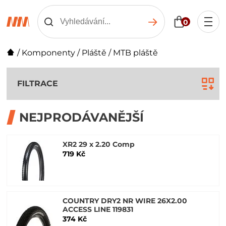
0
/
Komponenty
/
Pláště
/
MTB pláště
FILTRACE
NEJPRODÁVANĚJŠÍ
XR2 29 x 2.20 Comp
719 Kč
COUNTRY DRY2 NR WIRE 26X2.00
ACCESS LINE 119831
374 Kč