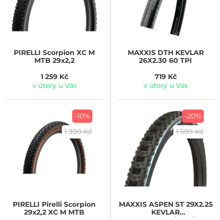
PIRELLI
Scorpion XC M
MAXXIS
DTH KEVLAR
MTB 29x2,2
26X2.30 60 TPI
1 259 Kč
719 Kč
v úterý u Vás
v úterý u Vás
-10%
-20%
1 399 Kč
1 599 Kč
PIRELLI
Pirelli Scorpion
MAXXIS
ASPEN ST 29X2.25
29x2,2 XC M MTB
KEVLAR
MAXXSPEED/EXO/TR