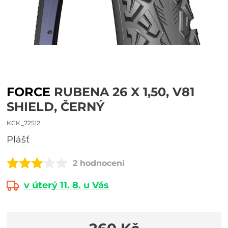
FORCE
RUBENA 26 X 1,50, V81
SHIELD, ČERNÝ
KCK_72512
plášť
2 hodnocení
v úterý 11. 8. u Vás