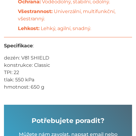
Ochrana:
Voděodolný, stabilní, odolný.
Všestrannost:
Univerzální, multifunkční,
všestranný.
Lehkost:
Lehký, agilní, snadný.
Specifikace
:
dezén: V81 SHIELD
konstrukce: Classic
TPI: 22
tlak: 550 kPa
hmotnost: 650 g
Potřebujete poradit?
Můžete nám zavolat, napsat email nebo