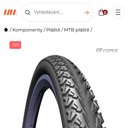
0
/
Komponenty
/
Pláště
/
MTB pláště
/
-10%