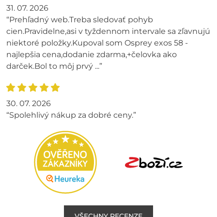
31. 07. 2026
“Prehľadný web.Treba sledovať pohyb
cien.Pravidelne,asi v tyždennom intervale sa zľavnujú
niektoré položky.Kupoval som Osprey exos 58 -
najlepšia cena,dodanie zdarma,+čelovka ako
darček.Bol to môj prvý ...”
30. 07. 2026
“Spolehlivý nákup za dobré ceny.”
VŠECHNY RECENZE