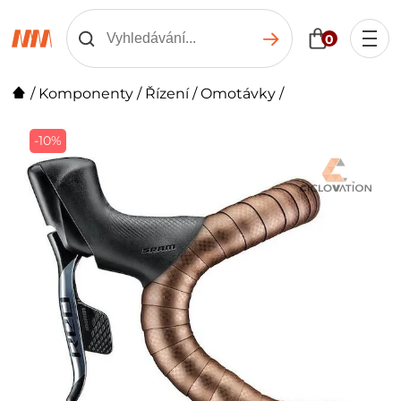
0
/
Komponenty
/
Řízení
/
Omotávky
/
-10%