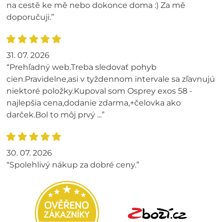
na cestě ke mě nebo dokonce doma :) Za mě
doporučuji.”
31. 07. 2026
“Prehľadný web.Treba sledovať pohyb
cien.Pravidelne,asi v tyždennom intervale sa zľavnujú
niektoré položky.Kupoval som Osprey exos 58 -
najlepšia cena,dodanie zdarma,+čelovka ako
darček.Bol to môj prvý ...”
30. 07. 2026
“Spolehlivý nákup za dobré ceny.”