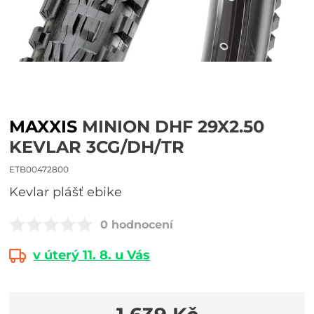
MAXXIS
MINION DHF 29X2.50
KEVLAR 3CG/DH/TR
ETB00472800
kevlar plášť ebike
0 hodnocení
v úterý 11. 8. u Vás