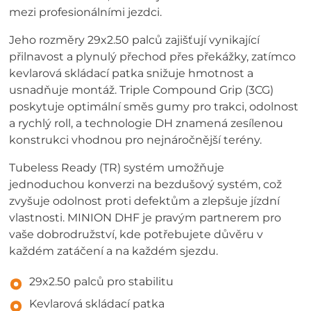
mezi profesionálními jezdci.
Jeho rozměry 29x2.50 palců zajišťují vynikající
přilnavost a plynulý přechod přes překážky, zatímco
kevlarová skládací patka snižuje hmotnost a
usnadňuje montáž. Triple Compound Grip (3CG)
poskytuje optimální směs gumy pro trakci, odolnost
a rychlý roll, a technologie DH znamená zesílenou
konstrukci vhodnou pro nejnáročnější terény.
Tubeless Ready (TR) systém umožňuje
jednoduchou konverzi na bezdušový systém, což
zvyšuje odolnost proti defektům a zlepšuje jízdní
vlastnosti. MINION DHF je pravým partnerem pro
vaše dobrodružství, kde potřebujete důvěru v
každém zatáčení a na každém sjezdu.
29x2.50 palců pro stabilitu
Kevlarová skládací patka