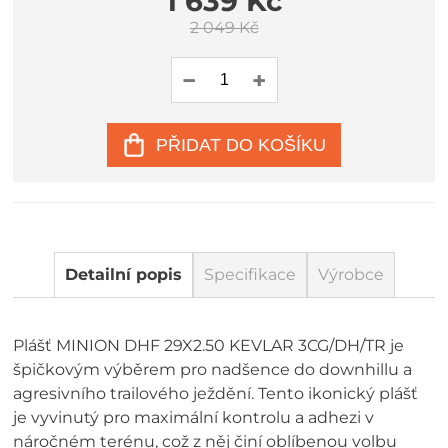
1 639 Kč
2 049 Kč
PŘIDAT DO KOŠÍKU
Detailní popis
Specifikace
Výrobce
Plášť MINION DHF 29X2.50 KEVLAR 3CG/DH/TR je
špičkovým výběrem pro nadšence do downhillu a
agresivního trailového ježdění. Tento ikonický plášť
je vyvinutý pro maximální kontrolu a adhezi v
náročném terénu, což z něj činí oblíbenou volbu