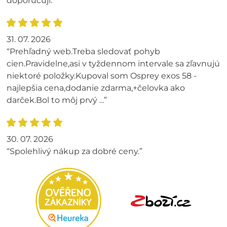
doporučuji.”
31. 07. 2026
“Prehľadný web.Treba sledovať pohyb
cien.Pravidelne,asi v tyždennom intervale sa zľavnujú
niektoré položky.Kupoval som Osprey exos 58 -
najlepšia cena,dodanie zdarma,+čelovka ako
darček.Bol to môj prvý ...”
30. 07. 2026
“Spolehlivý nákup za dobré ceny.”