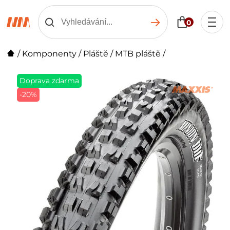
0
/
Komponenty
/
Pláště
/
MTB pláště
/
Doprava zdarma
-20%