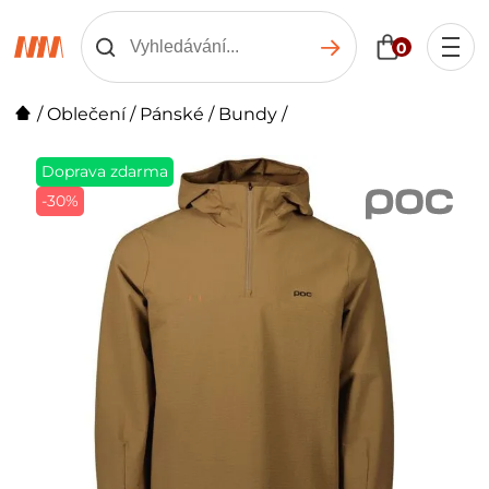
0
/
Oblečení
/
Pánské
/
Bundy
/
Doprava zdarma
-30%