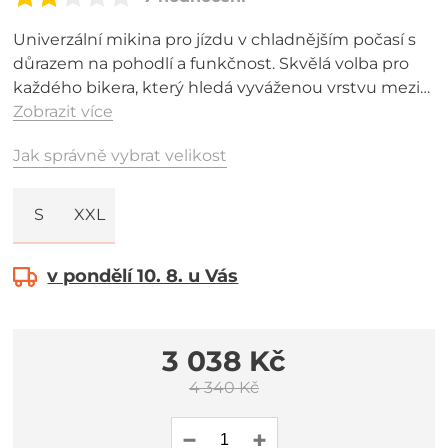
Univerzální mikina pro jízdu v chladnějším počasí s
důrazem na pohodlí a funkčnost. Skvělá volba pro
každého bikera, který hledá vyváženou vrstvu mezi
dresem a bundou.
Zobrazit více
Jak správně vybrat velikost
S
XXL
v pondělí 10. 8. u Vás
3 038 Kč
4 340 Kč