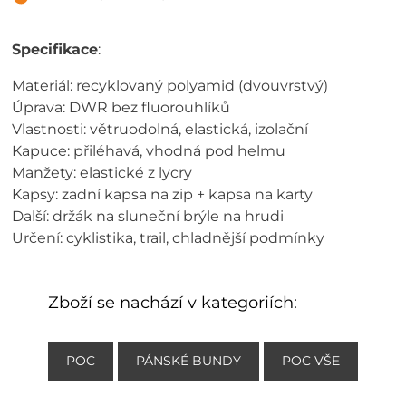
Specifikace
:
Materiál: recyklovaný polyamid (dvouvrstvý)
Úprava: DWR bez fluorouhlíků
Vlastnosti: větruodolná, elastická, izolační
Kapuce: přiléhavá, vhodná pod helmu
Manžety: elastické z lycry
Kapsy: zadní kapsa na zip + kapsa na karty
Další: držák na sluneční brýle na hrudi
Určení: cyklistika, trail, chladnější podmínky
Zboží se nachází v kategoriích:
POC
PÁNSKÉ BUNDY
POC VŠE