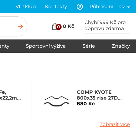
VIP klub
Kontakty
Přihlášení
CZ
Chybí
999 Kč
pro
0 Kč
0
dopravu zdarma
nty
Sportovní výživa
Série
Značky
u
Stany
Spací pytle
Karimatky
Fe,
COMP KYOTE
x22,2mm,
800x35 rise 27D
BB Black
880 Kč
Zobrazit více