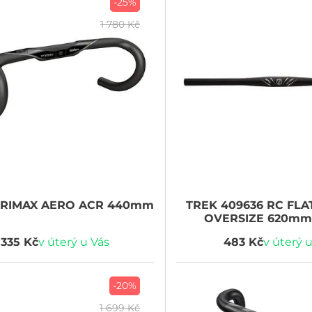
-25%
1 780 Kč
RIMAX AERO ACR 440mm
TREK
409636 RC FLA
OVERSIZE 620mm 
 335 Kč
v úterý u Vás
483 Kč
v úterý 
-20%
1 699 Kč