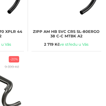
70 XPLR 44
ZIPP
AM HB SVC CRS SL-80ERGO
2
38 C-C MTBK A2
 u Vás
2 719 Kč
ve středu u Vás
-20%
9 399 Kč