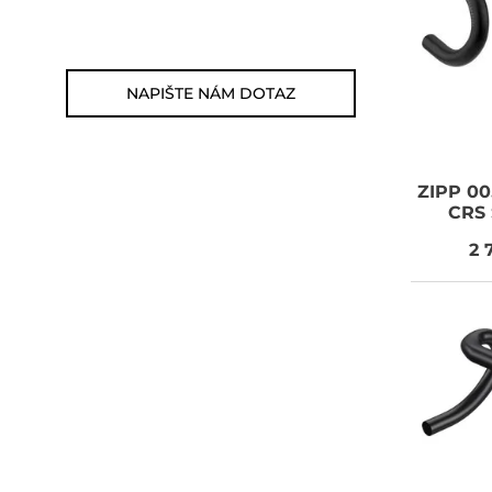
E-mail: jsme@summitbikes.cz
NAPIŠTE NÁM DOTAZ
ZIPP
00.
CRS 
2 