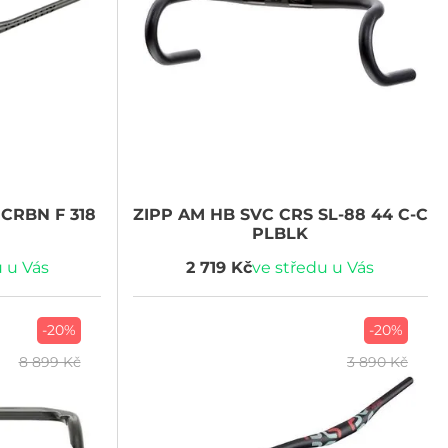
CRBN F 318
ZIPP
AM HB SVC CRS SL-88 44 C-C
PLBLK
 u Vás
2 719 Kč
ve středu u Vás
-20%
-20%
8 899 Kč
3 890 Kč