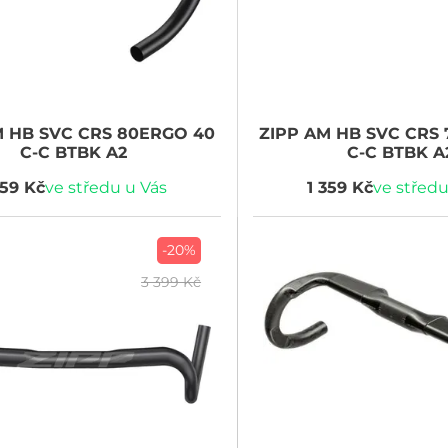
 HB SVC CRS 80ERGO 40
ZIPP
AM HB SVC CRS 
C-C BTBK A2
C-C BTBK A
359 Kč
ve středu u Vás
1 359 Kč
ve středu
-20%
3 399 Kč