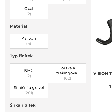
Ocel
(2)
Materiál
Karbon
(4)
Typ řídítek
Horská a
BMX
trekingová
VISION
T
(2)
(102)
1
Silniční a gravel
(201)
Šířka řídítek