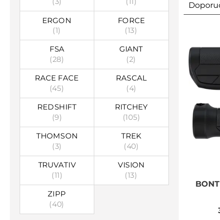
(3)
(11)
Doporu
ERGON
FORCE
(1)
(13)
FSA
GIANT
(28)
(2)
RACE FACE
RASCAL
(45)
(4)
REDSHIFT
RITCHEY
(9)
(105)
THOMSON
TREK
(3)
(40)
TRUVATIV
VISION
(11)
(13)
BONT
ZIPP
(40)