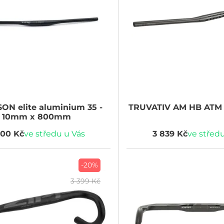
SON
elite aluminium 35 -
TRUVATIV
AM HB ATM 
10mm x 800mm
700 Kč
ve středu u Vás
3 839 Kč
ve středu
-20%
3 399 Kč