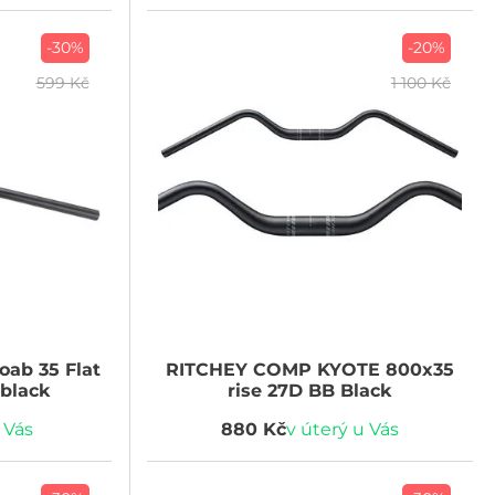
-30%
-20%
599 Kč
1 100 Kč
ab 35 Flat
RITCHEY
COMP KYOTE 800x35
black
rise 27D BB Black
 Vás
880 Kč
v úterý u Vás