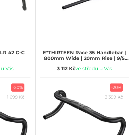
LR 42 C-C
E*THIRTEEN
Race 35 Handlebar |
800mm Wide | 20mm Rise | 9/5
Sweep | Seafoam - Red
 u Vás
3 112 Kč
ve středu u Vás
-20%
-20%
1 699 Kč
3 399 Kč