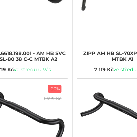
6618.198.001 - AM HB SVC
ZIPP
AM HB SL-70XP
SL-80 38 C-C MTBK A2
MTBK A1
719 Kč
ve středu u Vás
7 119 Kč
ve středu
-20%
1 699 Kč