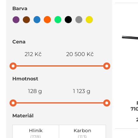
Barva
Cena
212 Kč
20 500 Kč
Hmotnost
128 g
1 123 g
71
Materiál
Hliník
Karbon
(178)
(113)