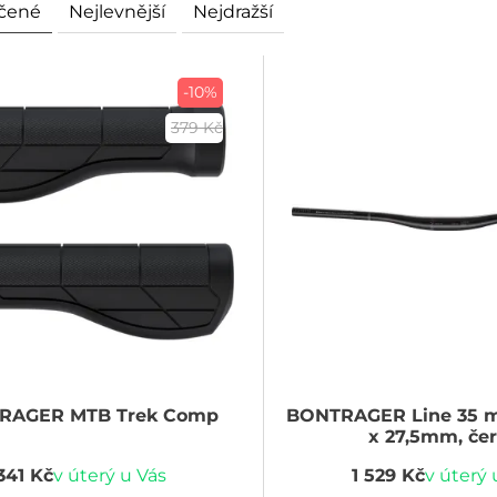
čené
Nejlevnější
Nejdražší
-10%
379 Kč
RAGER
MTB Trek Comp
BONTRAGER
Line 35
x 27,5mm, če
341 Kč
v úterý u Vás
1 529 Kč
v úterý 