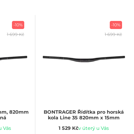
-10%
-10%
1 699 Kč
1 699 Kč
 mm, 820mm
BONTRAGER
Řídítka pro horská
rná
kola Line 35 820mm x 15mm
u Vás
1 529 Kč
v úterý u Vás