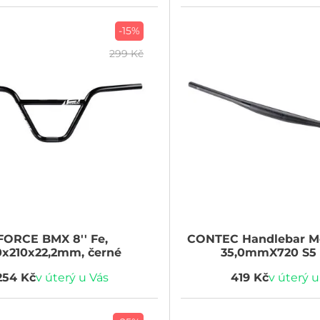
-15%
299 Kč
FORCE
BMX 8'' Fe,
CONTEC
Handlebar Mo
0x210x22,2mm, černé
35,0mmX720 S5 
254 Kč
v úterý u Vás
419 Kč
v úterý u