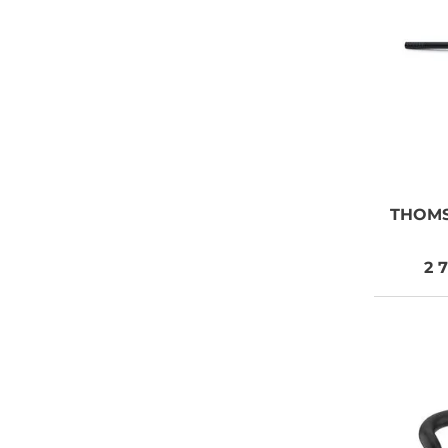
ZDARMA
Vaše objednávky od 999 Kč v ČR
a SR Vám dopravíme ZDARMA.
POTŘEBUJETE
THOM
PORADIT?
2 
Můžete nám zavolat, napsat
email nebo nám napsat dotaz
viz odkaz níže.
Zákaznická linka: 564 565 000
(Po-Pá 9-17h)