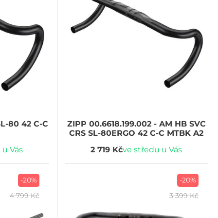
L-80 42 C-C
ZIPP
00.6618.199.002 - AM HB SVC
CRS SL-80ERGO 42 C-C MTBK A2
 u Vás
2 719 Kč
ve středu u Vás
-20%
-20%
4 799 Kč
3 399 Kč