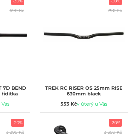
-30%
-30%
690 Kč
790 Kč
T 7D BEND
TREK
RC RISER OS 25mm RISE
řidítka
630mm black
u Vás
553 Kč
v úterý u Vás
-20%
-20%
3 399 Kč
3 399 Kč