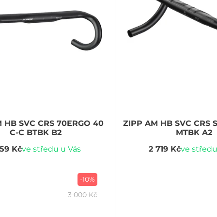
 HB SVC CRS 70ERGO 40
ZIPP
AM HB SVC CRS S
C-C BTBK B2
MTBK A2
359 Kč
ve středu u Vás
2 719 Kč
ve středu
-10%
3 000 Kč