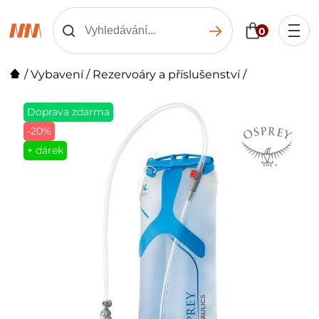
0
/
Vybavení
/
Rezervoáry a příslušenství
/
Doprava zdarma
-20%
+ dárek