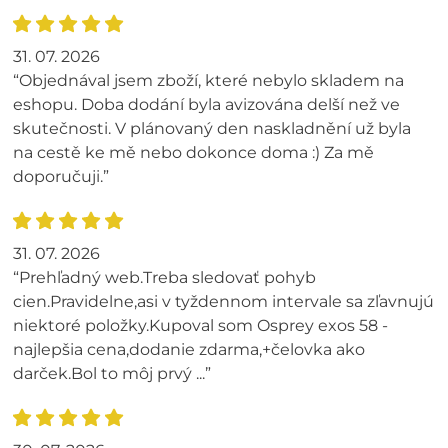
31. 07. 2026
“Objednával jsem zboží, které nebylo skladem na
eshopu. Doba dodání byla avizována delší než ve
skutečnosti. V plánovaný den naskladnění už byla
na cestě ke mě nebo dokonce doma :) Za mě
doporučuji.”
31. 07. 2026
“Prehľadný web.Treba sledovať pohyb
cien.Pravidelne,asi v tyždennom intervale sa zľavnujú
niektoré položky.Kupoval som Osprey exos 58 -
najlepšia cena,dodanie zdarma,+čelovka ako
darček.Bol to môj prvý ...”