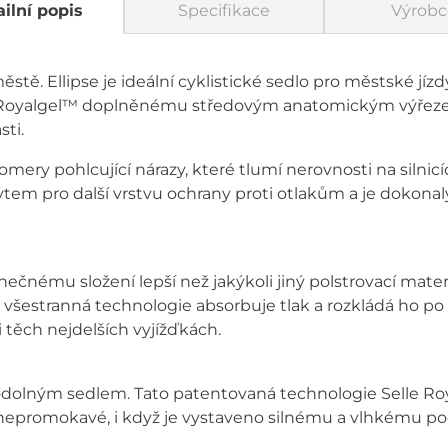
ilní popis
Specifikace
Výrobc
ěstě. Ellipse je ideální cyklistické sedlo pro městské jízd
Royalgel™ doplněnému středovým anatomickým výřezem,
sti.
stomery pohlcující nárazy, které tlumí nerovnosti na silnic
ytem pro další vrstvu ochrany proti otlakům a je dokon
ečnému složení lepší než jakýkoli jiný polstrovací materi
 všestranná technologie absorbuje tlak a rozkládá ho po 
ři těch nejdelších vyjížďkách.
děodolným sedlem. Tato patentovaná technologie Selle Ro
epromokavé, i když je vystaveno silnému a vlhkému poč