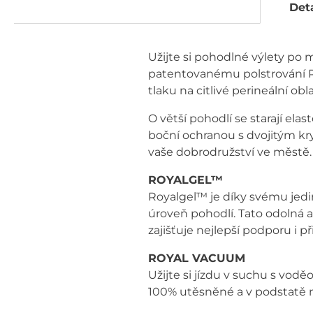
Deta
Užijte si pohodlné výlety po m
patentovanému polstrování 
tlaku na citlivé perineální obla
O větší pohodlí se starají ela
boční ochranou s dvojitým kr
vaše dobrodružství ve městě.
ROYALGEL™
Royalgel™ je díky svému jedin
úroveň pohodlí. Tato odolná a
zajišťuje nejlepší podporu i p
ROYAL VACUUM
Užijte si jízdu v suchu s vo
100% utěsněné a v podstatě n