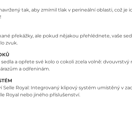
žený tak, aby zmírnil tlak v perineální oblasti, což je ide
!
ané překážky, ale pokud nějakou přehlédnete, vaše sedlo
alo zvuk.
OKŮ
la a opřete své kolo o cokoli zcela volně: dvouvrstvý m
 nárazům a odřeninám.
STÉM
í Selle Royal: Integrovaný klipový systém umístěný v za
le Royal nebo jiného příslušenství.