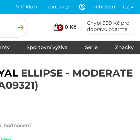
VIP klub
Kontakty
Přihlášení
CZ
Chybí
999 Kč
pro
0 Kč
0
dopravu zdarma
nty
Sportovní výživa
Série
Značky
u
Stany
Spací pytle
Karimatky
YAL
ELLIPSE - MODERATE
A09321)
4 hodnocení