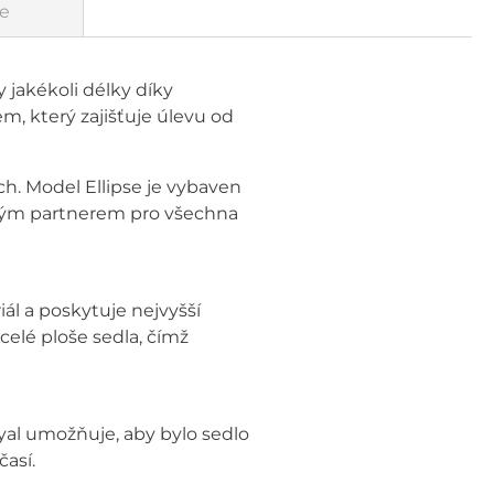
e
y jakékoli délky díky
 který zajišťuje úlevu od
ích. Model Ellipse je vybaven
alým partnerem pro všechna
ál a poskytuje nejvyšší
celé ploše sedla, čímž
yal umožňuje, aby bylo sedlo
así.