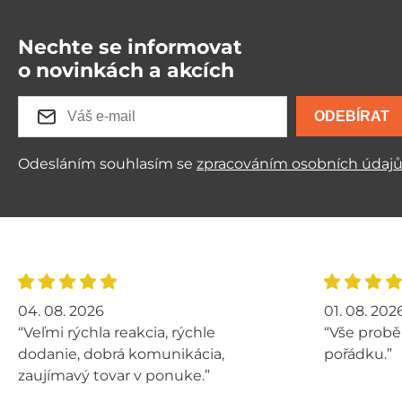
Nechte se informovat
o novinkách a akcích
ODEBÍRAT
Odesláním souhlasím se
zpracováním osobních údaj
04. 08. 2026
01. 08. 202
“Veľmi rýchla reakcia, rýchle
“Vše probě
dodanie, dobrá komunikácia,
pořádku.”
zaujímavý tovar v ponuke.”