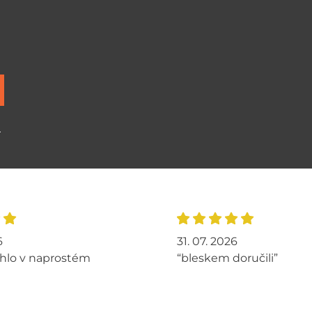
ů
6
31. 07. 2026
hlo v naprostém
“bleskem doručili”