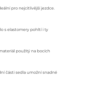
ální pro nejcitlivější jezdce.
 s elastomery pohltí i ty
ateriál použitý na bocích
dní části sedla umožní snadné