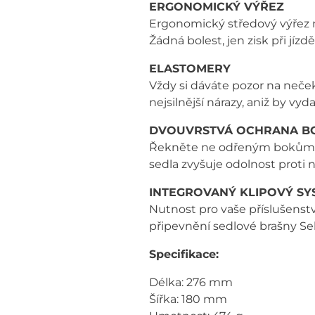
ERGONOMICKÝ VÝŘEZ
Ergonomický středový výřez navr
Žádná bolest, jen zisk při jízdě
ELASTOMERY
Vždy si dáváte pozor na neček
nejsilnější nárazy, aniž by vyd
DVOUVRSTVÁ OCHRANA B
Řekněte ne odřeným bokům sed
sedla zvyšuje odolnost proti
INTEGROVANÝ KLIPOVÝ SY
Nutnost pro vaše příslušenstv
připevnění sedlové brašny Sel
Specifikace:
Délka: 276 mm
Šířka: 180 mm