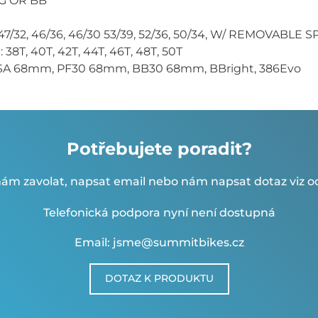
NG OR BB
 47/32, 46/36, 46/30 53/39, 52/36, 50/34, W/ REMOVABLE 
38T, 40T, 42T, 44T, 46T, 48T, 50T
, BSA 68mm, PF30 68mm, BB30 68mm, BBright, 386Evo
Potřebujete poradit?
ám zavolat, napsat email nebo nám napsat dotaz viz od
Telefonická podpora nyní není dostupná
Email: jsme@summitbikes.cz
DOTAZ K PRODUKTU