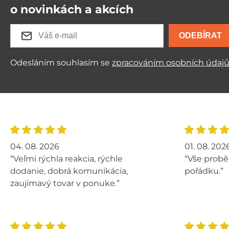
o novinkách a akcích
ODEBÍRAT
Odesláním souhlasím se
zpracováním osobních údaj
04. 08. 2026
01. 08. 202
“Veľmi rýchla reakcia, rýchle
“Vše probě
dodanie, dobrá komunikácia,
pořádku.”
zaujímavý tovar v ponuke.”