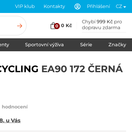
VIP klub
Kontakty
Přihlášení
CZ
Chybí
999 Kč
pro
0 Kč
0
dopravu zdarma
nty
Sportovní výživa
Série
Značky
u
Stany
Spací pytle
Karimatky
CYCLING
EA90 172 ČERNÁ
1 hodnocení
 8. u Vás