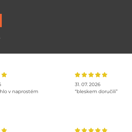
ů
6
31. 07. 2026
hlo v naprostém
“bleskem doručili”