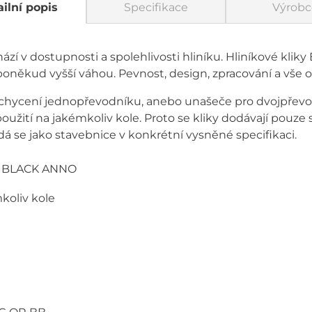
ilní popis
Specifikace
Výrobc
zí v dostupnosti a spolehlivosti hliníku. Hliníkové kliky
 poněkud vyšší váhou. Pevnost, design, zpracování a vše 
hycení jednopřevodníku, anebo unašeče pro dvojpřevod
oužití na jakémkoliv kole. Proto se kliky dodávají pouze 
á se jako stavebnice v konkrétní vysněné specifikaci.
E BLACK ANNO
koliv kole
I