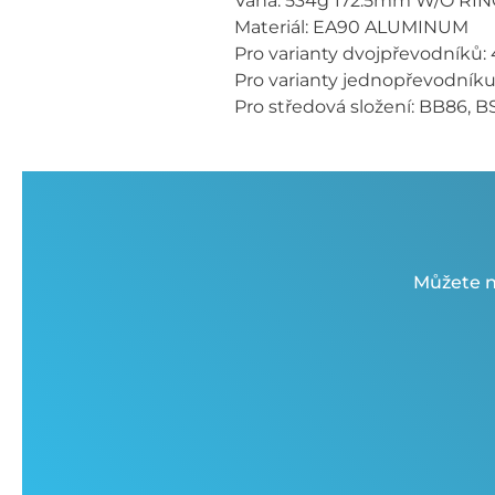
Váha: 534g 172.5mm W/O RI
Materiál: EA90 ALUMINUM
Pro varianty dvojpřevodníků:
Pro varianty jednopřevodníku: 
Pro středová složení: BB86
Můžete n