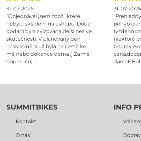
31. 07. 2026
31. 07. 2026
“Objednával jsem zboží, které
“Prehľadný
nebylo skladem na eshopu. Doba
pohyb cien
dodání byla avizována delší než ve
tyždennom 
skutečnosti. V plánovaný den
niektoré p
naskladnění už byla na cestě ke
Osprey exo
mě nebo dokonce doma :) Za mě
cena,dodan
doporučuji.”
darček.Bol 
SUMMITBIKES
INFO P
Kontakt
Vrácen
O nás
Doprav