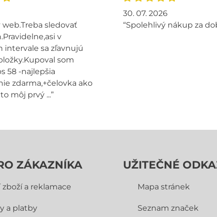
30. 07. 2026
 web.Treba sledovať
“Spolehlivý nákup za do
.Pravidelne,asi v
intervale sa zľavnujú
oložky.Kupoval som
s 58 -najlepšia
ie zdarma,+čelovka ako
to môj prvý ...”
RO ZÁKAZNÍKA
UŽITEČNÉ ODKA
í zboží a reklamace
Mapa stránek
y a platby
Seznam značek