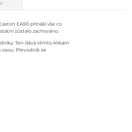
e
 Easton EA90 přináší vše co
ostatní zůstalo zachováno.
níky. Ten dává těmto klikám
s osou. Převodník se