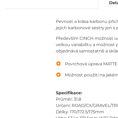
Deta
Pevnost a krása karbonu přichá
jejich karbonové sestry jen s
Především CINCH možnost uc
velkou variabilitu a možnost p
objednává samostatně a sklád
Povrchová úprava MATT
Možnost použití na jakém
Specifikace:
Průměr: 31,8
Určení: ROAD/CX/GRAVEL/TR
Délky: 170/172.5/175mm