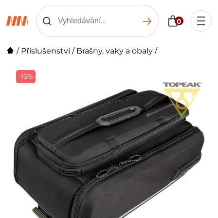
0
/
Příslušenství
/
Brašny, vaky a obaly
/
-15%