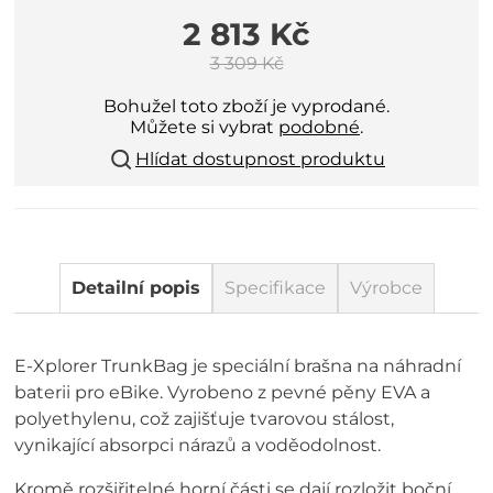
2 813 Kč
3 309 Kč
Bohužel toto zboží je vyprodané.
Můžete si vybrat
podobné
.
Hlídat dostupnost produktu
Detailní popis
Specifikace
Výrobce
E-Xplorer TrunkBag je speciální brašna na náhradní
baterii pro eBike. Vyrobeno z pevné pěny EVA a
polyethylenu, což zajišťuje tvarovou stálost,
vynikající absorpci nárazů a voděodolnost.
Kromě rozšiřitelné horní části se dají rozložit boční