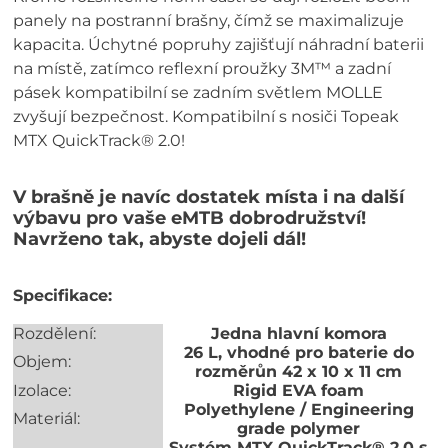
panely na postranní brašny, čímž se maximalizuje
kapacita. Úchytné popruhy zajišťují náhradní baterii
na místě, zatímco reflexní proužky 3M™ a zadní
pásek kompatibilní se zadním světlem MOLLE
zvyšují bezpečnost. Kompatibilní s nosiči Topeak
MTX QuickTrack® 2.0!
V brašně je navíc dostatek místa i na další
výbavu pro vaše eMTB dobrodružství!
Navrženo tak, abyste dojeli dál!
Specifikace:
Rozdělení:
Jedna hlavní komora
26 L, vhodné pro baterie do
Objem:
rozměrůn 42 x 10 x 11 cm
Izolace:
Rigid EVA foam
Polyethylene / Engineering
Materiál:
grade polymer
Systém MTX QuickTrack® 2.0 s