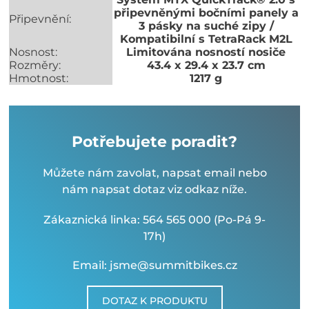
připevněnými bočními panely a
Připevnění:
3 pásky na suché zipy /
Kompatibilní s TetraRack M2L
Nosnost:
Limitována nosností nosiče
Rozměry:
43.4 x 29.4 x 23.7 cm
Hmotnost:
1217 g
Potřebujete poradit?
Můžete nám zavolat, napsat email nebo
nám napsat dotaz viz odkaz níže.
Zákaznická linka: 564 565 000 (Po-Pá 9-
17h)
Email: jsme@summitbikes.cz
DOTAZ K PRODUKTU