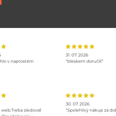
ů
6
31. 07. 2026
hlo v naprostém
“bleskem doručili”
30. 07. 2026
 web.Treba sledovať
“Spolehlivý nákup za do