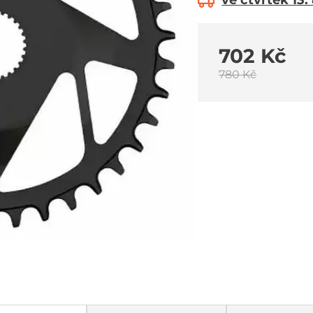
ve čtvrtek 13.
702 Kč
780 Kč