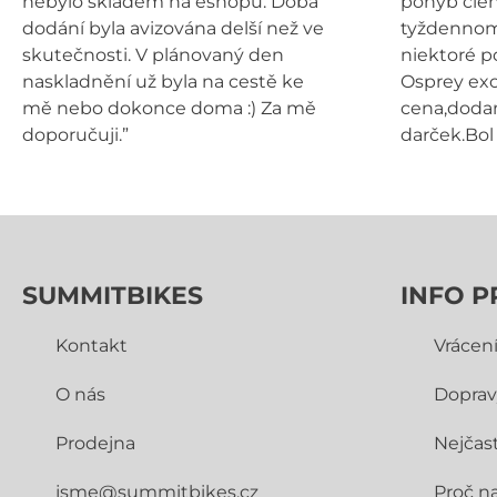
nebylo skladem na eshopu. Doba
pohyb cien
dodání byla avizována delší než ve
tyždennom 
skutečnosti. V plánovaný den
niektoré p
naskladnění už byla na cestě ke
Osprey exo
mě nebo dokonce doma :) Za mě
cena,dodan
doporučuji.”
darček.Bol 
SUMMITBIKES
INFO P
Kontakt
Vrácen
O nás
Doprav
Prodejna
Nejčast
jsme@summitbikes.cz
Proč n