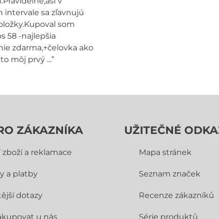
.Pravidelne,asi v
intervale sa zľavnujú
oložky.Kupoval som
s 58 -najlepšia
ie zdarma,+čelovka ako
to môj prvý ...”
RO ZÁKAZNÍKA
UŽITEČNÉ ODKA
í zboží a reklamace
Mapa stránek
y a platby
Seznam značek
ější dotazy
Recenze zákazníků
akupovat u nás
Série produktů