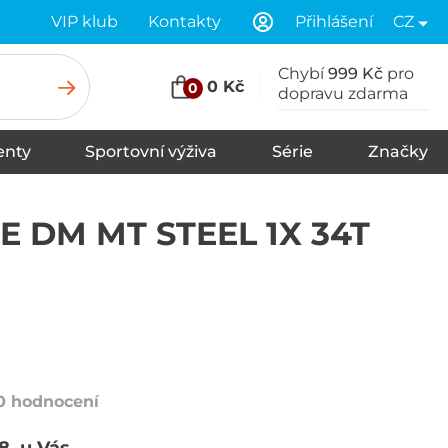
VIP klub
Kontakty
Přihlášení
CZ
Chybí
999 Kč
pro
0 Kč
0
dopravu zdarma
nty
Sportovní výživa
Série
Značky
u
Stany
Spací pytle
Karimatky
E DM MT STEEL 1X 34T
0 hodnocení