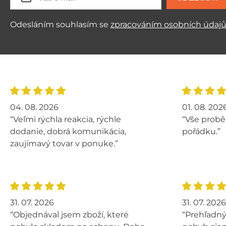
Odesláním souhlasím se
zpracováním osobních údaj
04. 08. 2026
01. 08. 202
“Veľmi rýchla reakcia, rýchle
“Vše probě
dodanie, dobrá komunikácia,
pořádku.”
zaujímavý tovar v ponuke.”
31. 07. 2026
31. 07. 2026
“Objednával jsem zboží, které
“Prehľadný