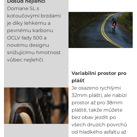
Dosud nejlehčí
Domane SL s
kotoučovými brzdami
je díky lehkému a
pevnému karbonu
OCLV řady 500 a
novému designu
snižujícímu hmotnost
vůbec nejlehčí.
Variabilní prostor pro
plášť
Je osazeno rychlými
32mm plášti, ale nabízí
prostor až pro 38mm
pláště, takže můžete
bez obav jezdit po
všech druzích povrchů
od hladkého asfaltu až