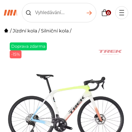
0
/
Jízdní kola
/
Silniční kola
/
Doprava zdarma
-15%