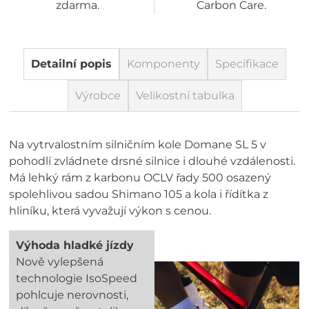
zdarma.
Carbon Care.
Detailní popis
Komponenty
Specifikace
Výrobce
Velikostní tabulka
Na vytrvalostním silničním kole Domane SL 5 v
pohodlí zvládnete drsné silnice i dlouhé vzdálenosti.
Má lehký rám z karbonu OCLV řady 500 osazený
spolehlivou sadou Shimano 105 a kola i řídítka z
hliníku, která vyvažují výkon s cenou.
Výhoda hladké jízdy
Nově vylepšená
technologie IsoSpeed
pohlcuje nerovnosti,