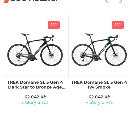
-15%
-15%
TREK Domane SL 5 Gen 4
TREK Domane SL 5 Gen 4
Dark Star to Bronze Age
Ivy Smoke
Fade
62 042 Kč
62 042 Kč
v úterý u Vás
v úterý u Vás