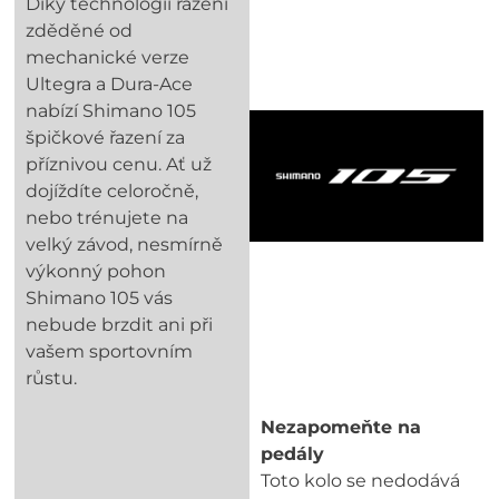
Díky technologii řazení
zděděné od
mechanické verze
Ultegra a Dura-Ace
nabízí Shimano 105
špičkové řazení za
příznivou cenu. Ať už
dojíždíte celoročně,
nebo trénujete na
velký závod, nesmírně
výkonný pohon
Shimano 105 vás
nebude brzdit ani při
vašem sportovním
růstu.
Nezapomeňte na
pedály
Toto kolo se nedodává