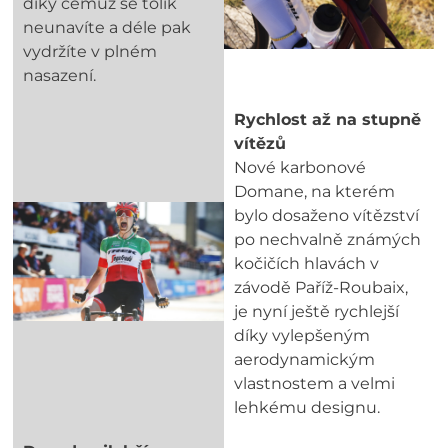
díky čemuž se tolik
neunavíte a déle pak
vydržíte v plném
nasazení.
Rychlost až na stupně
vítězů
Nové karbonové
Domane, na kterém
bylo dosaženo vítězství
po nechvalně známých
kočičích hlavách v
závodě Paříž-Roubaix,
je nyní ještě rychlejší
díky vylepšeným
aerodynamickým
vlastnostem a velmi
lehkému designu.