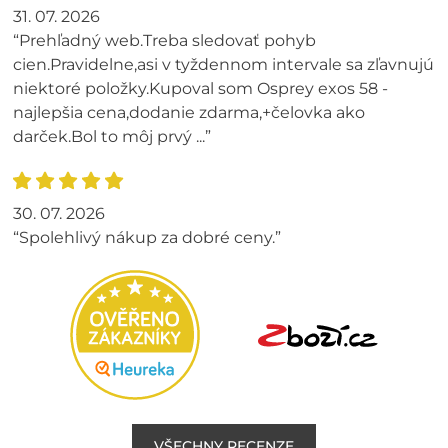
31. 07. 2026
“Prehľadný web.Treba sledovať pohyb
cien.Pravidelne,asi v tyždennom intervale sa zľavnujú
niektoré položky.Kupoval som Osprey exos 58 -
najlepšia cena,dodanie zdarma,+čelovka ako
darček.Bol to môj prvý ...”
30. 07. 2026
“Spolehlivý nákup za dobré ceny.”
VŠECHNY RECENZE