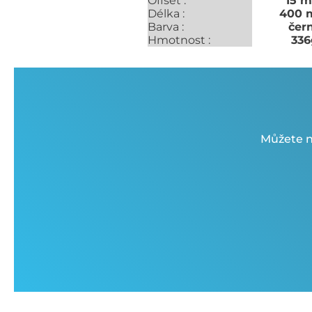
Offset :
15 
Délka :
400
Barva :
čer
Hmotnost :
336
Můžete n