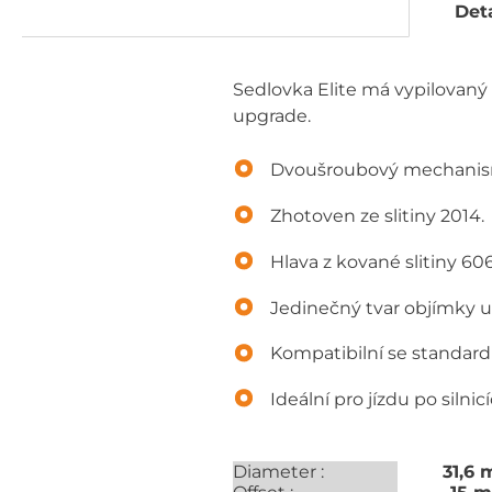
Deta
Sedlovka Elite má vypilovaný 
upgrade.
Dvoušroubový mechanism
Zhotoven ze slitiny 2014.
Hlava z kované slitiny 606
Jedinečný tvar objímky
Kompatibilní se standard
Ideální pro jízdu po silnic
Diameter :
31,6