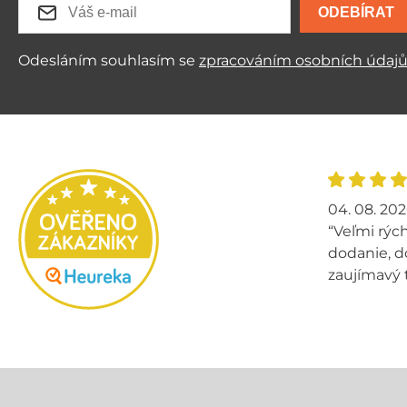
ODEBÍRAT
Odesláním souhlasím se
zpracováním osobních údaj
04. 08. 20
“Veľmi rých
dodanie, d
zaujímavý 