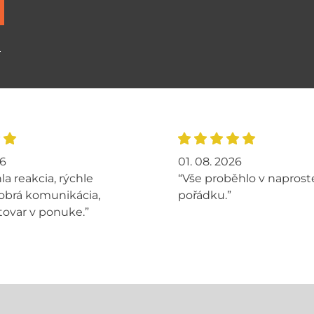
ů
26
01. 08. 2026
la reakcia, rýchle
“Vše proběhlo v napros
obrá komunikácia,
pořádku.”
tovar v ponuke.”