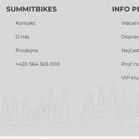
SUMMITBIKES
INFO P
Kontakt
Vrácen
O nás
Doprav
Prodejna
Nejčast
+420 564 565 000
Proč n
VIP kl