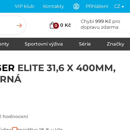
VIP klub
Kontakty
Přihlášení
CZ
Chybí
999 Kč
pro
0 Kč
0
dopravu zdarma
nty
Sportovní výživa
Série
Značky
u
Stany
Spací pytle
Karimatky
GER
ELITE 31,6 X 400MM,
ERNÁ
2 hodnocení
nejdříve 18. 8. u Vás