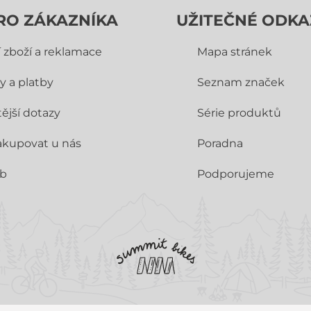
RO ZÁKAZNÍKA
UŽITEČNÉ ODKA
í zboží a reklamace
Mapa stránek
y a platby
Seznam značek
ější dotazy
Série produktů
akupovat u nás
Poradna
ub
Podporujeme