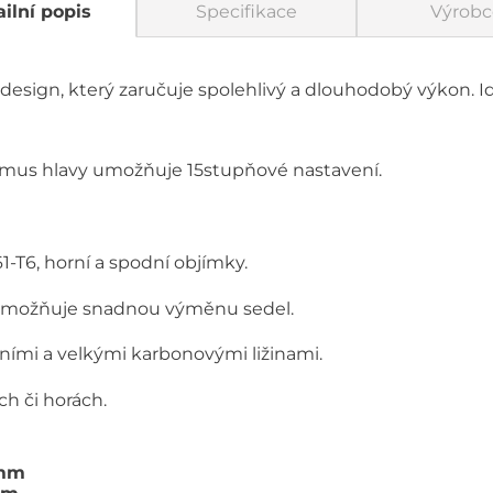
ilní popis
Specifikace
Výrobc
design, který zaručuje spolehlivý a dlouhodobý výkon. Ide
us hlavy umožňuje 15stupňové nastavení.
1-T6, horní a spodní objímky.
 umožňuje snadnou výměnu sedel.
ními a velkými karbonovými ližinami.
ích či horách.
 mm