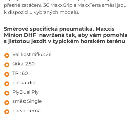
přesné zatáčení. 3C MaxxGrip a MaxxTerra směsi jsou
k dispozici u vybraných modelů.
Směrově specifická pneumatika, Maxxis
Minion DHF navržená tak, aby vám pomohla
s jistotou jezdit v typickém horském terénu
Velikost ráfku: 26
šířka: 2.50
TPI: 60
patka: drát
PlyDual Ply
směs: Single
barva: černá