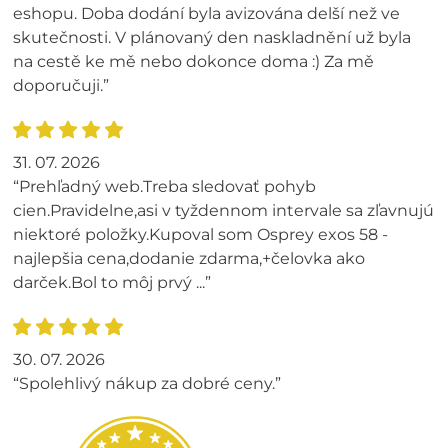
eshopu. Doba dodání byla avizována delší než ve
skutečnosti. V plánovaný den naskladnění už byla
na cestě ke mě nebo dokonce doma :) Za mě
doporučuji.”
31. 07. 2026
“Prehľadný web.Treba sledovať pohyb
cien.Pravidelne,asi v tyždennom intervale sa zľavnujú
niektoré položky.Kupoval som Osprey exos 58 -
najlepšia cena,dodanie zdarma,+čelovka ako
darček.Bol to môj prvý ...”
30. 07. 2026
“Spolehlivý nákup za dobré ceny.”