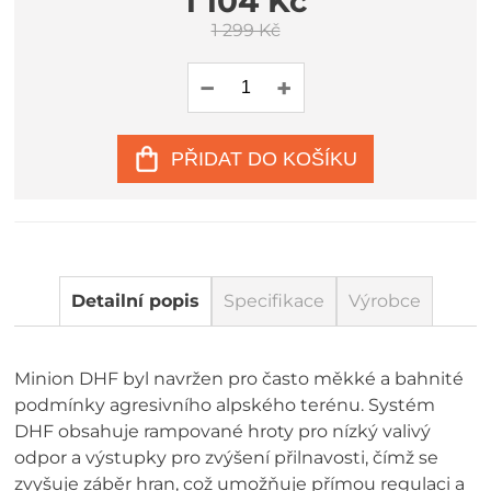
1 104 Kč
1 299 Kč
PŘIDAT DO KOŠÍKU
Detailní popis
Specifikace
Výrobce
Minion DHF byl navržen pro často měkké a bahnité
podmínky agresivního alpského terénu. Systém
DHF obsahuje rampované hroty pro nízký valivý
odpor a výstupky pro zvýšení přilnavosti, čímž se
zvyšuje záběr hran, což umožňuje přímou regulaci a