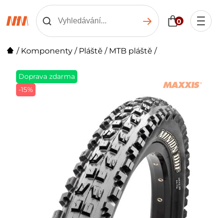
0
/
Komponenty
/
Pláště
/
MTB pláště
/
Doprava zdarma
-15%