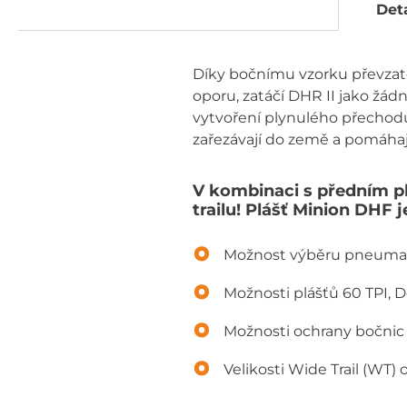
Deta
Díky bočnímu vzorku převzat
oporu, zatáčí DHR II jako žád
vytvoření plynulého přechodu
zařezávají do země a pomáhaj
V kombinaci s předním p
trailu! Plášť Minion DHF j
Možnost výběru pneumati
Možnosti plášťů 60 TPI, 
Možnosti ochrany bočni
Velikosti Wide Trail (WT)