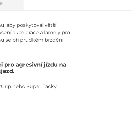
e
, aby poskytoval větší
šení akcelerace a lamely pro
nu se při prudkém brzdění
pro agresivní jízdu na
sjezd.
Grip nebo Super Tacky.