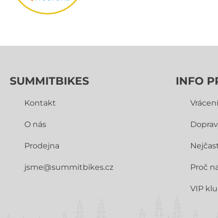
SUMMITBIKES
INFO P
Kontakt
Vrácen
O nás
Doprav
Prodejna
Nejčast
jsme@summitbikes.cz
Proč n
VIP kl