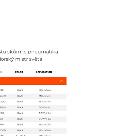
výstupkům je pneumatika
iorský mistr světa