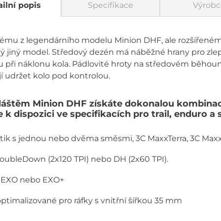
ilní popis
Specifikace
Výrobc
ému z legendárního modelu Minion DHF, ale rozšířenému
ný jiný model. Středový dezén má náběžné hrany pro zlep
 při náklonu kola. Pádlovité hroty na středovém běhou
í udržet kolo pod kontrolou.
láštěm Minion DHF získáte dokonalou kombinaci 
e k dispozici ve specifikacích pro trail, enduro a 
k s jednou nebo dvěma směsmi, 3C MaxxTerra, 3C Maxx
DoubleDown (2x120 TPI) nebo DH (2x60 TPI).
c EXO nebo EXO+
 optimalizované pro ráfky s vnitřní šířkou 35 mm