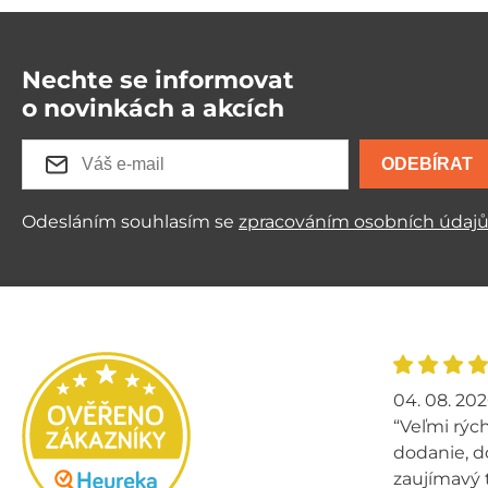
Nechte se informovat
o novinkách a akcích
ODEBÍRAT
Odesláním souhlasím se
zpracováním osobních údaj
04. 08. 20
“Veľmi rých
dodanie, d
zaujímavý 