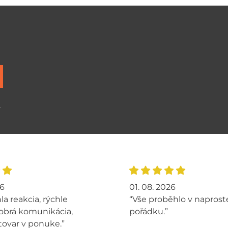
ů
26
01. 08. 2026
la reakcia, rýchle
“Vše proběhlo v napros
obrá komunikácia,
pořádku.”
tovar v ponuke.”