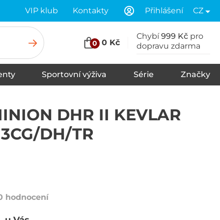
VIP klub
Kontakty
Přihlášení
CZ
Chybí
999 Kč
pro
0 Kč
0
dopravu zdarma
nty
Sportovní výživa
Série
Značky
u
Stany
Spací pytle
Karimatky
INION DHR II KEVLAR
0 3CG/DH/TR
0 hodnocení