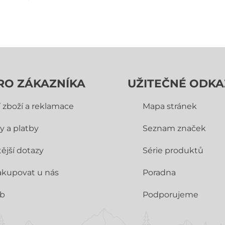
RO ZÁKAZNÍKA
UŽITEČNÉ ODKA
í zboží a reklamace
Mapa stránek
y a platby
Seznam značek
ější dotazy
Série produktů
akupovat u nás
Poradna
ub
Podporujeme