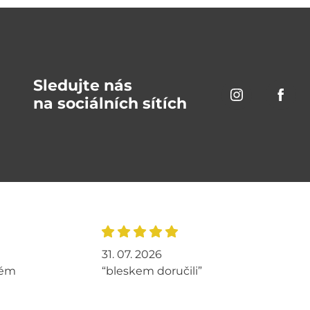
Sledujte nás
na sociálních sítích
31. 07. 2026
tém
“bleskem doručili”