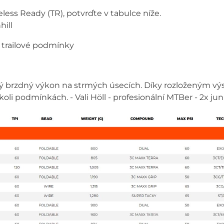
less Ready (TR), potvrďte v tabulce níže.
hill
 trailové podmínky
ý brzdný výkon na strmých úsecích. Díky rozloženým 
oli podmínkách. - Vali Höll - profesionální MTBer - 2x jun