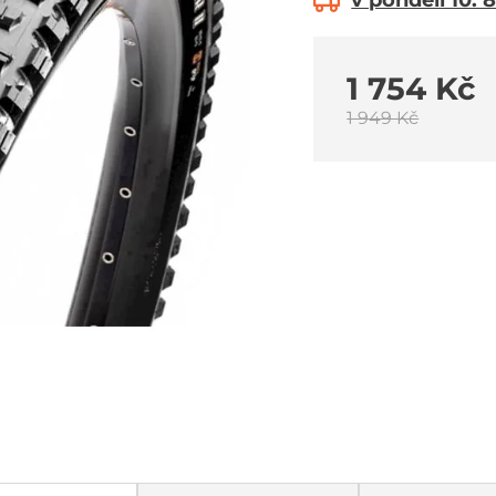
v pondělí 10. 8
1 754 Kč
1 949 Kč