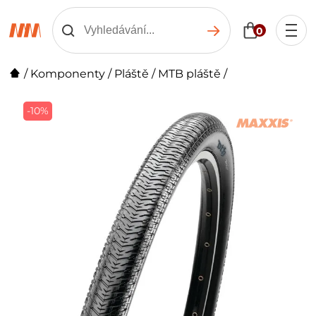
0
/
Komponenty
/
Pláště
/
MTB pláště
/
-10%