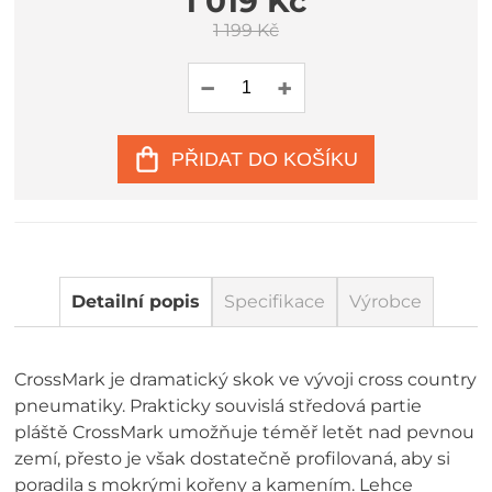
1 019 Kč
1 199 Kč
PŘIDAT DO KOŠÍKU
Detailní popis
Specifikace
Výrobce
CrossMark je dramatický skok ve vývoji cross country
pneumatiky. Prakticky souvislá středová partie
pláště CrossMark umožňuje téměř letět nad pevnou
zemí, přesto je však dostatečně profilovaná, aby si
poradila s mokrými kořeny a kamením. Lehce