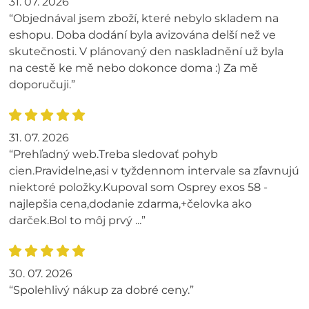
31. 07. 2026
“Objednával jsem zboží, které nebylo skladem na
eshopu. Doba dodání byla avizována delší než ve
skutečnosti. V plánovaný den naskladnění už byla
na cestě ke mě nebo dokonce doma :) Za mě
doporučuji.”
31. 07. 2026
“Prehľadný web.Treba sledovať pohyb
cien.Pravidelne,asi v tyždennom intervale sa zľavnujú
niektoré položky.Kupoval som Osprey exos 58 -
najlepšia cena,dodanie zdarma,+čelovka ako
darček.Bol to môj prvý ...”
30. 07. 2026
“Spolehlivý nákup za dobré ceny.”