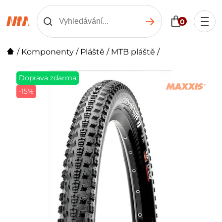
0
/
Komponenty
/
Pláště
/
MTB pláště
/
Doprava zdarma
-15%