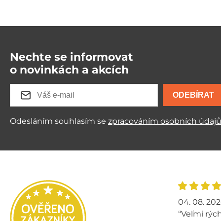
Nechte se informovat
o novinkách a akcích
ODEBÍRAT
Odesláním souhlasím se
zpracováním osobních údaj
04. 08. 20
“Veľmi rých