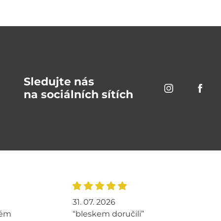
Sledujte nás
na sociálních sítích
31. 07. 2026
tém
“bleskem doručili”