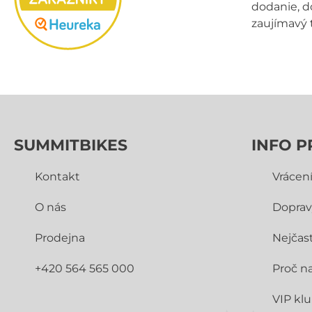
dodanie, d
zaujímavý 
SUMMITBIKES
INFO P
Kontakt
Vrácen
O nás
Doprav
Prodejna
Nejčast
+420 564 565 000
Proč n
VIP kl