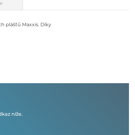
e
h plášťů Maxxis. Díky
kaz níže.