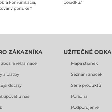
obrá komunikácia,
pořádku.”
tovar v ponuke.”
RO ZÁKAZNÍKA
UŽITEČNÉ ODKA
í zboží a reklamace
Mapa stránek
y a platby
Seznam značek
ější dotazy
Série produktů
akupovat u nás
Poradna
ub
Podporujeme