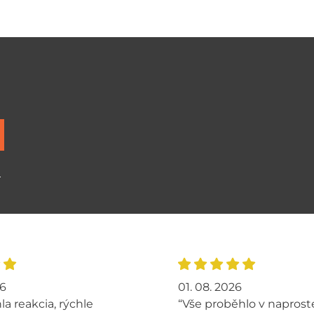
ů
26
01. 08. 2026
la reakcia, rýchle
“Vše proběhlo v napros