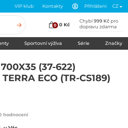
VIP klub
Kontakty
Přihlášení
CZ
Chybí
999 Kč
pro
0 Kč
0
dopravu zdarma
nty
Sportovní výživa
Série
Značky
u
Stany
Spací pytle
Karimatky
 700X35 (37-622)
TERRA ECO (TR-CS189)
0 hodnocení