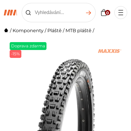
0
/
Komponenty
/
Pláště
/
MTB pláště
/
Doprava zdarma
-15%