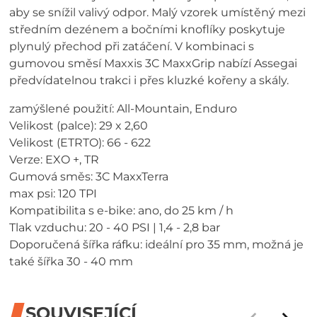
aby se snížil valivý odpor. Malý vzorek umístěný mezi
středním dezénem a bočními knoflíky poskytuje
plynulý přechod při zatáčení. V kombinaci s
gumovou směsí Maxxis 3C MaxxGrip nabízí Assegai
předvídatelnou trakci i přes kluzké kořeny a skály.
zamýšlené použití: All-Mountain, Enduro
Velikost (palce): 29 x 2,60
Velikost (ETRTO): 66 - 622
Verze: EXO +, TR
Gumová směs: 3C MaxxTerra
max psi: 120 TPI
Kompatibilita s e-bike: ano, do 25 km / h
Tlak vzduchu: 20 - 40 PSI | 1,4 - 2,8 bar
Doporučená šířka ráfku: ideální pro 35 mm, možná je
také šířka 30 - 40 mm
SOUVISEJÍCÍ