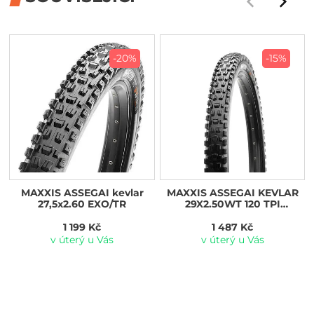
-20%
-15%
MAXXIS ASSEGAI kevlar
MAXXIS ASSEGAI KEVLAR
27,5x2.60 EXO/TR
29X2.50WT 120 TPI
3CG/EXO+/TR
1 199 Kč
1 487 Kč
v úterý u Vás
v úterý u Vás