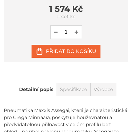
1 574 Kč
1 749 Kč
PŘIDAT DO KOŠÍKU
Detailní popis
Specifikace
Výrobce
Pneumatika Maxxis Assegai, která je charakteristická
pro Grega Minnaara, poskytuje houževnatou a
předvídatelnou přilnavost v celém profilu bez
ohledu na úhel náklonu. Pneumatiku Assegai lze