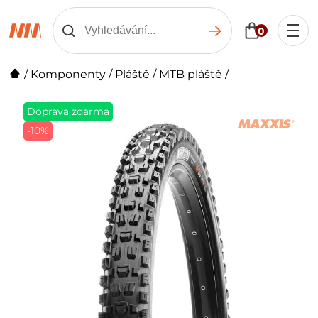
0
/
Komponenty
/
Pláště
/
MTB pláště
/
Doprava zdarma
-10%