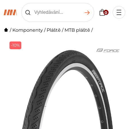
0
/
Komponenty
/
Pláště
/
MTB pláště
/
-10%