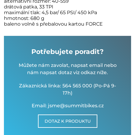
alternativní rozměr: 40-559
drátová patka, 33 TPI
maximální tlak: 4,5 bar/ 65 PSI/ 450 kPa
hmotnost: 680 g
baleno volně s přebalovou kartou FORCE
Potřebujete poradit?
Můžete nám zavolat, napsat email nebo
nám napsat dotaz viz odkaz níže.
Zákaznická linka: 564 565 000 (Po-Pá 9-
17h)
Email: jsme@summitbikes.cz
DOTAZ K PRODUKTU