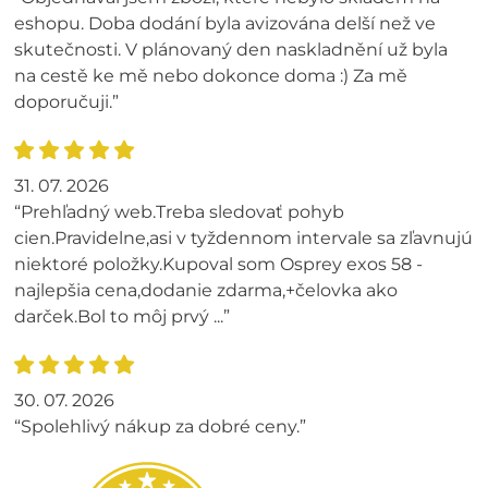
eshopu. Doba dodání byla avizována delší než ve
skutečnosti. V plánovaný den naskladnění už byla
na cestě ke mě nebo dokonce doma :) Za mě
doporučuji.”
31. 07. 2026
“Prehľadný web.Treba sledovať pohyb
cien.Pravidelne,asi v tyždennom intervale sa zľavnujú
niektoré položky.Kupoval som Osprey exos 58 -
najlepšia cena,dodanie zdarma,+čelovka ako
darček.Bol to môj prvý ...”
30. 07. 2026
“Spolehlivý nákup za dobré ceny.”