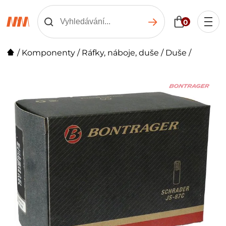
0
/
Komponenty
/
Ráfky, náboje, duše
/
Duše
/