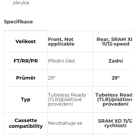
záruka
Specifikace
:
Front, Not
Rear, SRAM XD
Velikost
applicable
11/12-speed
FT/RR/PR
Přední část
Zadní
Průměr
29"
29"
Tubeless Ready
Tubeless Ready
Typ
(TLR)/plášťové
(TLR)/plášťové
provedení
provedení
Cassette
SRAM XD 11/12
Nevztahuje se
rychlostí
compatibility