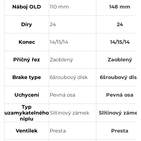
Náboj OLD
110 mm
148 mm
Díry
24
24
Konec
14/15/14
14/15/14
Příčný řez
Zaoblený
Zaoblený
Brake type
6šroubový disk
6šroubový disk
Uchycení
Pevná osa
Pevná osa
Typ
uzamykatelného
Slitinový zámek
Slitinový zámek
niplu
Ventilek
Presta
Presta