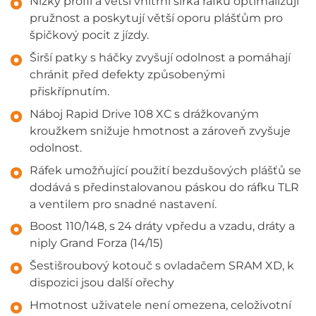
Nízký profil a větší vnitřní šířka ráfku optimalizují
pružnost a poskytují větší oporu plášťům pro
špičkový pocit z jízdy.
Širší patky s háčky zvyšují odolnost a pomáhají
chránit před defekty způsobenými
přiskřípnutím.
Náboj Rapid Drive 108 XC s drážkovaným
kroužkem snižuje hmotnost a zároveň zvyšuje
odolnost.
Ráfek umožňující použití bezdušových plášťů se
dodává s předinstalovanou páskou do ráfku TLR
a ventilem pro snadné nastavení.
Boost 110/148, s 24 dráty vpředu a vzadu, dráty a
niply Grand Forza (14/15)
Šestišroubový kotouč s ovladačem SRAM XD, k
dispozici jsou další ořechy
Hmotnost uživatele není omezena, celoživotní