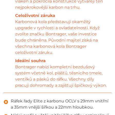
vláken a pokročilá konstrukce vytvářejí ten
nejpokrokovější karbon na trhu.
Celoživotní záruka
Karbonová kola představují okamžitý
upgrade v rychlosti a ovladatelnosti. Když
zvolíte značku Bontrager, vaše investice
bude chráněna. Původní majitel získá na
všechna karbonová kola Bontrager
celoživotní záruku.
Ideální souhra
Bontrager nabízí kompletní bezdušový
systém včetně kol, plášťů, těsnicího tmele,
ventilků a pásků do ráfku. Všechny díly
pracují dohromady a zajišťují špičkový výkon.
Ráfek řady Elite z karbonu OCLV s 29mm vnitřní
a 35mm vnější šířkou a 22mm hloubkou.