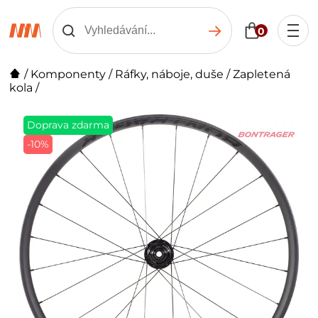
0
/
Komponenty
/
Ráfky, náboje, duše
/
Zapletená
kola
/
Doprava zdarma
-10%