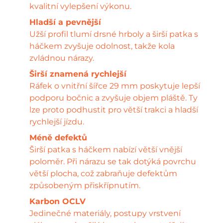
kvalitní vylepšení výkonu.
Hladší a pevnější
Užší profil tlumí drsné hrboly a širší patka s
háčkem zvyšuje odolnost, takže kola
zvládnou nárazy.
Širší znamená rychlejší
Ráfek o vnitřní šířce 29 mm poskytuje lepší
podporu bočnic a zvyšuje objem pláště. Ty
lze proto podhustit pro větší trakci a hladší
rychlejší jízdu.
Méně defektů
Širší patka s háčkem nabízí větší vnější
poloměr. Při nárazu se tak dotýká povrchu
větší plocha, což zabraňuje defektům
způsobeným přiskřípnutím.
Karbon OCLV
Jedinečné materiály, postupy vrstvení