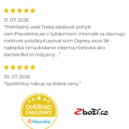
31. 07. 2026
“Prehľadný web.Treba sledovať pohyb
cien.Pravidelne,asi v tyždennom intervale sa zľavnujú
niektoré položky.Kupoval som Osprey exos 58 -
najlepšia cena,dodanie zdarma,+čelovka ako
darček.Bol to môj prvý ...”
30. 07. 2026
“Spolehlivý nákup za dobré ceny.”