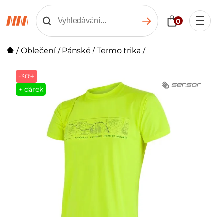
0
/
Oblečení
/
Pánské
/
Termo trika
/
-30%
+ dárek