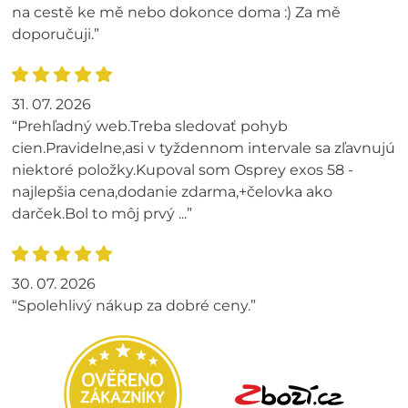
na cestě ke mě nebo dokonce doma :) Za mě
doporučuji.”
31. 07. 2026
“Prehľadný web.Treba sledovať pohyb
cien.Pravidelne,asi v tyždennom intervale sa zľavnujú
niektoré položky.Kupoval som Osprey exos 58 -
najlepšia cena,dodanie zdarma,+čelovka ako
darček.Bol to môj prvý ...”
30. 07. 2026
“Spolehlivý nákup za dobré ceny.”