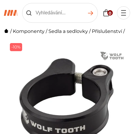
0
/
Komponenty
/
Sedla a sedlovky
/
Příslušenství
/
-10%