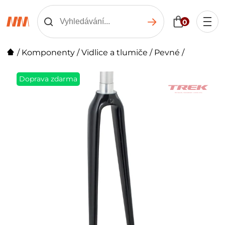
0
/
Komponenty
/
Vidlice a tlumiče
/
Pevné
/
Doprava zdarma