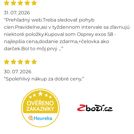
31. 07. 2026
“Prehľadný web.Treba sledovať pohyb
cien.Pravidelne,asi v tyždennom intervale sa zľavnujú
niektoré položky.Kupoval som Osprey exos 58 -
najlepšia cena,dodanie zdarma,+čelovka ako
darček.Bol to môj prvý ...”
30. 07. 2026
“Spolehlivý nákup za dobré ceny.”