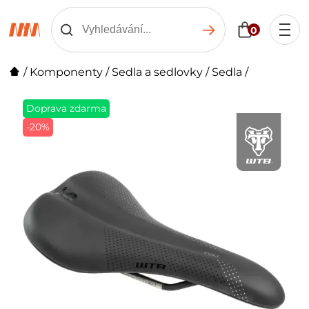
0
/
Komponenty
/
Sedla a sedlovky
/
Sedla
/
Doprava zdarma
-20%