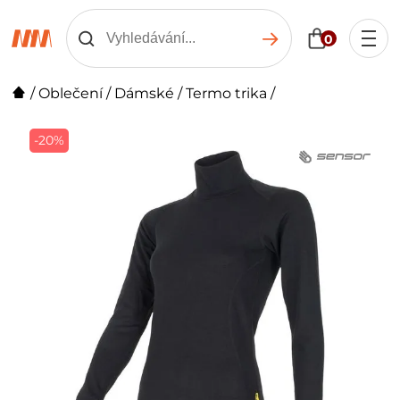
0
/
Oblečení
/
Dámské
/
Termo trika
/
-20%