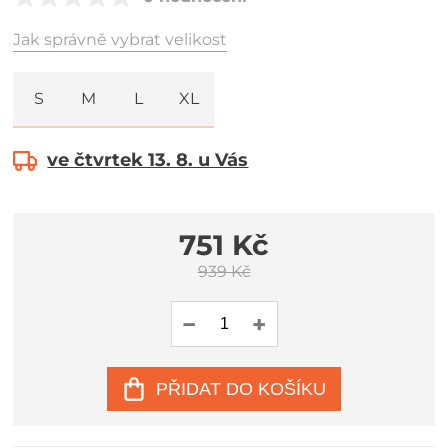
Jak správně vybrat velikost
S
M
L
XL
ve čtvrtek 13. 8. u Vás
751 Kč
939 Kč
PŘIDAT DO KOŠÍKU