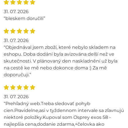
31. 07. 2026
“bleskem doručili”
31. 07. 2026
“Objednával jsem zboží, které nebylo skladem na
eshopu. Doba dodání byla avizována delší než ve
skutečnosti. V plánovaný den naskladnění už byla
na cestě ke mě nebo dokonce doma :) Za mě
doporučuji.”
31. 07. 2026
“Prehľadný web.Treba sledovať pohyb
cien.Pravidelne,asi v tyždennom intervale sa zľavnujú
niektoré položky.Kupoval som Osprey exos 58 -
najlepšia cena,dodanie zdarma,+čelovka ako