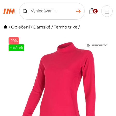
0
/
Oblečení
/
Dámské
/
Termo trika
/
-10%
+ dárek