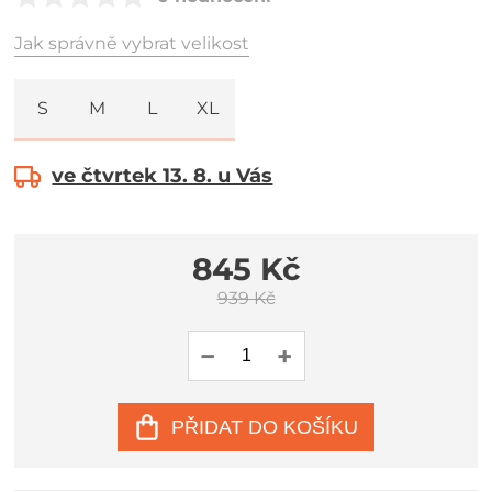
Jak správně vybrat velikost
S
M
L
XL
ve čtvrtek 13. 8. u Vás
845 Kč
939 Kč
PŘIDAT DO KOŠÍKU