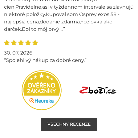
cien.Pravidelne,asi v tyždennom intervale sa zľavnujú
niektoré položky.Kupoval som Osprey exos 58 -
najlepšia cena,dodanie zdarma,+čelovka ako
darček.Bol to môj prvý ...”
30. 07. 2026
“Spolehlivý nákup za dobré ceny.”
VŠECHNY RECENZE