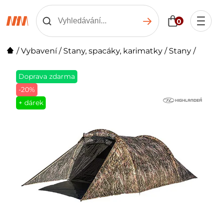
0
/
Vybavení
/
Stany, spacáky, karimatky
/
Stany
/
Doprava zdarma
-20%
+ dárek