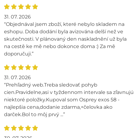
31. 07. 2026
“Objednával jsem zboží, které nebylo skladem na
eshopu. Doba dodání byla avizována delší než ve
skutečnosti. V plánovaný den naskladnění už byla
na cestě ke mě nebo dokonce doma :) Za mě
doporučuji.”
31. 07. 2026
“Prehľadný web.Treba sledovať pohyb
cien.Pravidelne,asi v tyždennom intervale sa zľavnujú
niektoré položky.Kupoval som Osprey exos 58 -
najlepšia cena,dodanie zdarma,+čelovka ako
darček.Bol to môj prvý ...”