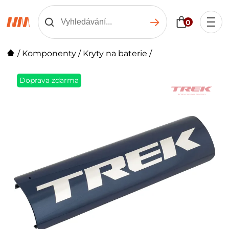
0
/
Komponenty
/
Kryty na baterie
/
Doprava zdarma