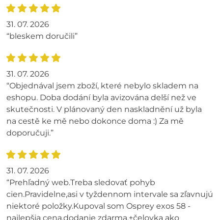
31. 07. 2026
“bleskem doručili”
31. 07. 2026
“Objednával jsem zboží, které nebylo skladem na
eshopu. Doba dodání byla avizována delší než ve
skutečnosti. V plánovaný den naskladnění už byla
na cestě ke mě nebo dokonce doma :) Za mě
doporučuji.”
31. 07. 2026
“Prehľadný web.Treba sledovať pohyb
cien.Pravidelne,asi v tyždennom intervale sa zľavnujú
niektoré položky.Kupoval som Osprey exos 58 -
najlepšia cena,dodanie zdarma,+čelovka ako