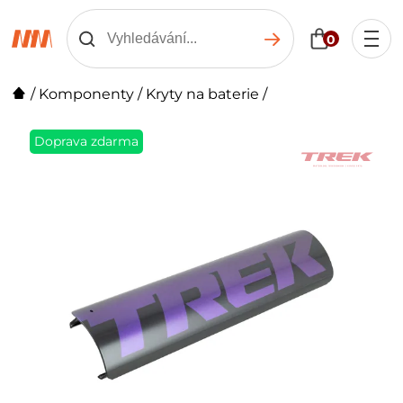
0
/
Komponenty
/
Kryty na baterie
/
Doprava zdarma