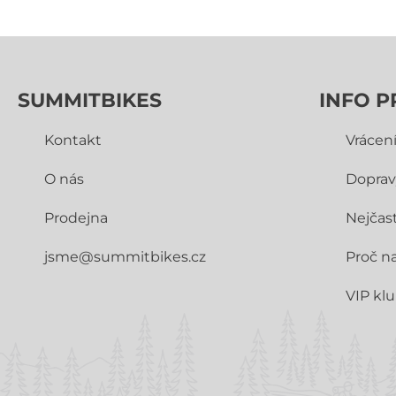
SUMMITBIKES
INFO P
Kontakt
Vrácen
O nás
Doprav
Prodejna
Nejčast
jsme@summitbikes.cz
Proč n
VIP kl