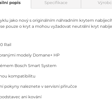
ilní popis
Specifikace
Výrobc
klu jako nový s originálním náhradním krytem nabíjecíh
á se pouze o kryt a mohou vyžadovat neutrální kryt nabí
0 Rail
 vybranými modely Domane+ HP
ystémem Bosch Smart System
mou kompatibilitu
ní pokyny naleznete v servisní příručce
podstavec ani kování