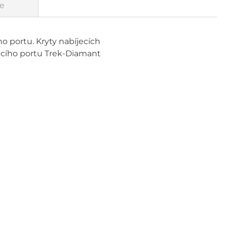
e
o portu. Kryty nabíjecích
jecího portu Trek-Diamant