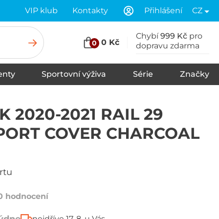
VIP klub
Kontakty
Přihlášení
CZ
Chybí
999 Kč
pro
0 Kč
0
dopravu zdarma
nty
Sportovní výživa
Série
Značky
u
Stany
Spací pytle
Karimatky
 2020-2021 RAIL 29
PORT COVER CHARCOAL
rtu
0 hodnocení
nejdříve 17. 8. u Vás