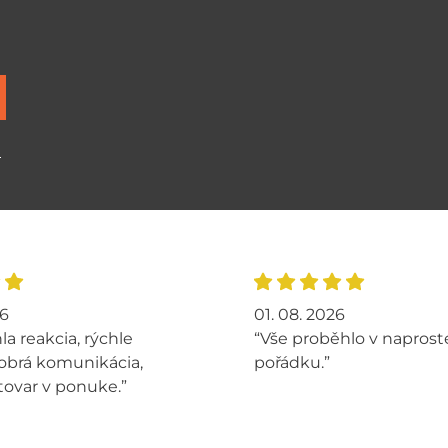
ů
26
01. 08. 2026
la reakcia, rýchle
“Vše proběhlo v napros
obrá komunikácia,
pořádku.”
tovar v ponuke.”