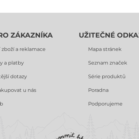
RO ZÁKAZNÍKA
UŽITEČNÉ ODKA
í zboží a reklamace
Mapa stránek
y a platby
Seznam značek
ější dotazy
Série produktů
akupovat u nás
Poradna
ub
Podporujeme