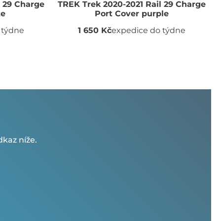
l 29 Charge
TREK Trek 2020-2021 Rail 29 Charge
te
Port Cover purple
 týdne
1 650 Kč
expedice do týdne
kaz níže.