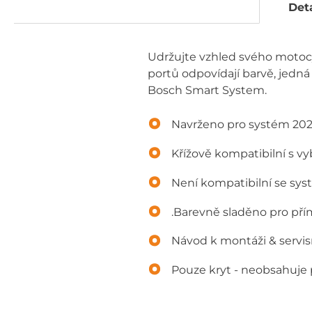
Deta
Udržujte vzhled svého motocy
portů odpovídají barvě, jedn
Bosch Smart System.
Navrženo pro systém 202
Křížově kompatibilní s
Není kompatibilní se s
.Barevně sladěno pro pří
Návod k montáži & servis
Pouze kryt - neobsahuje 