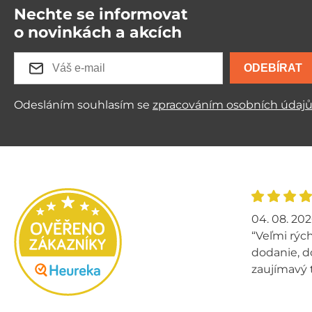
Nechte se informovat
o novinkách a akcích
ODEBÍRAT
Odesláním souhlasím se
zpracováním osobních údaj
04. 08. 20
“Veľmi rých
dodanie, d
zaujímavý 