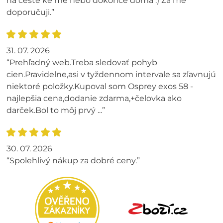
na cestě ke mě nebo dokonce doma :) Za mě
doporučuji.”
31. 07. 2026
“Prehľadný web.Treba sledovať pohyb
cien.Pravidelne,asi v tyždennom intervale sa zľavnujú
niektoré položky.Kupoval som Osprey exos 58 -
najlepšia cena,dodanie zdarma,+čelovka ako
darček.Bol to môj prvý ...”
30. 07. 2026
“Spolehlivý nákup za dobré ceny.”