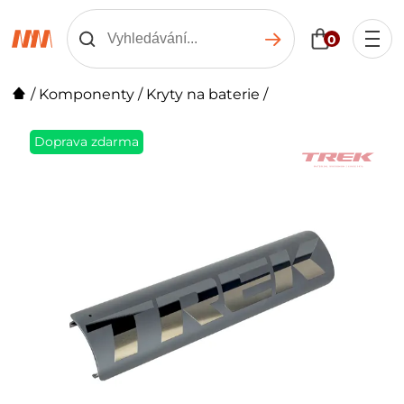
0
/
Komponenty
/
Kryty na baterie
/
Doprava zdarma