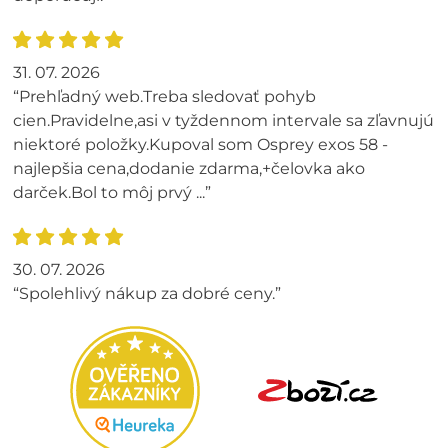
31. 07. 2026
“Prehľadný web.Treba sledovať pohyb
cien.Pravidelne,asi v tyždennom intervale sa zľavnujú
niektoré položky.Kupoval som Osprey exos 58 -
najlepšia cena,dodanie zdarma,+čelovka ako
darček.Bol to môj prvý ...”
30. 07. 2026
“Spolehlivý nákup za dobré ceny.”