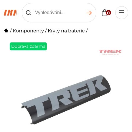
0
/
Komponenty
/
Kryty na baterie
/
Doprava zdarma